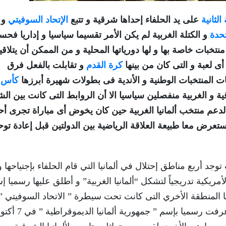
الثانية
على يد الحلفاء إحداها شرقية و تتبع
الإتحاد السوفيتي
و
تحدة
و الكتلة الغربية لم يكن الأمر تقسيما سياسيا و إداريا فح
منتخبات خاصة بها و لها دورياتها المحلية و من الممكن أن يتلاقي
ى لعبة و التى كان من بينها
كرة القدم
و تقابلت بالفعل فرق
المنتخبات الوطنية و الأندية فى بطولات شهيرة أبرزها
كأس
ية و الغربية منفصلين سياسيا الا أن الروابط التى كانت بين ال
م منتخب ألمانيا الغربية حين كان يخوض أى مباراة تجرى أحد
عرض معا طبيعة العلاقة الرياضية بين الدولتين قبل إعادة توح
جد أربع مناطق إحتلال في ألمانيا التي قام الحلفاء بإجتياحها و
مريكية تدريجياً لتشكل “ألمانيا الغربية” و أطلق عليها رسميا إ
رية ألمانيا الإتحادية في 23 مايو عام 1949 أما المنطقة الأخري التى كانت تحت سيطرة ” الاتحاد السوفيت
تأسست دولة أخري و هى “ألمانيا الشرقية” التى عرفت رسميا بإسم ” جمهورية ألما