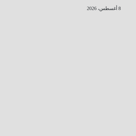
Ski
8 أغسطس، 2026
t
conten
ا
ل
ط
ر
ي
ق
ا
ل
ى