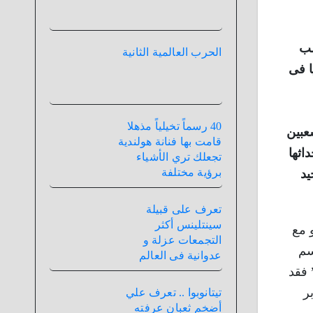
سب
الحرب العالمية الثانية
ا فى
40 رسماً تخيلياً مذهلا
شعبين
قامت بها فنانة هولندية
اثها
تجعلك تري الأشياء
برؤية مختلفة
يد
تعرف على قبيلة
سينتلينس أكثر
 مع
التجمعات عزلة و
سم
عدوانية فى العالم
ي ” فقد
نيا الديموقراطية ” في 7 أكتوبر
تيتانوبوا .. تعرف علي
أضخم ثعبان عرفته