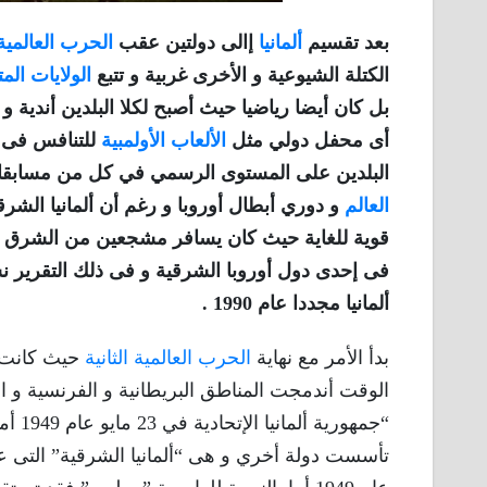
بعد تقسيم
ألمانيا
إالى دولتين عقب
الحرب العالمية 
الكتلة الشيوعية و الأخرى غربية و تتبع
الولايات الم
بل كان أيضا رياضيا حيث أصبح لكلا البلدين أندية و 
أى محفل دولي مثل
الألعاب الأولمبية
للتنافس فى أ
البلدين على المستوى الرسمي في كل من مسابقات 
العالم
و دوري أبطال أوروبا و رغم أن ألمانيا الشرق
قوية للغاية حيث كان يسافر مشجعين من الشرق لدع
فى إحدى دول أوروبا الشرقية و فى ذلك التقرير نست
ألمانيا مجددا عام 1990 .
بدأ الأمر مع نهاية
الحرب العالمية الثانية
حيث كانت تو
الوقت أندمجت المناطق البريطانية و الفرنسية و الأ
“جمهو