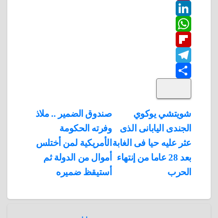
w
P
c
L
e
i
i
W
b
n
t
i
F
o
n
h
t
t
T
o
k
e
e
a
l
S
k
e
e
r
r
t
i
d
p
h
e
s
l
تصفّح
شويتشي يوكوي
صندوق الضمير .. ملاذ
A
b
e
a
s
I
الجندى اليابانى الذى
وفرته الحكومة
المقالات
n
p
o
g
r
t
عثر عليه حيا فى الغابة
الأمريكية لمن أختلس
p
a
e
r
بعد 28 عاما من إنتهاء
أموال من الدولة ثم
a
r
الحرب
أستيقظ ضميره
m
d