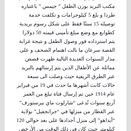
مكتب البريد بوزن الطفل ” جيمس ” باعتباره
طردا و بلغ 5 كيلوجرامات و تكلفت خدمة
توصيله 15 سنتًا فقط على شكل رسوم بريدية
كطوابع مع وضع مبلغ تأمينى قيمته 50 دولارا
يتم استرداده فور وصول الطفل و نتيجة غرابة
القصة سرعان ما نالت اهتمام الصحف و على
مدار السنوات العديدة التالية ظهرت قصص
مماثلة عن الأطفال الذين يتم إرسالهم بالبريد
عبر الطرق الريفية حيث وصلت الى سبعة
حالات كانت أشهرها ما حدث في 19 من فبراير
عام 1914 حين تم إرسال فتاة تبلغ من العمر
أربع سنوات تُدعى “شارلوت ماي بيرستورف”
عبر القطار من منزلها في “جرانجفيل” بولاية
“أيداهو” إلى منزل أجدادها على بعد حوالي 120
كيلومتر حيث كان فى ذلك الوقت من الأرخص