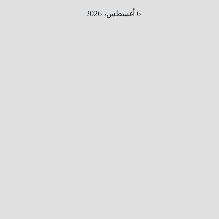
Ski
6 أغسطس، 2026
t
conten
الطري
ق الى
المليو
ن
معلوم
ه
معلومات
من هنا و
هناك