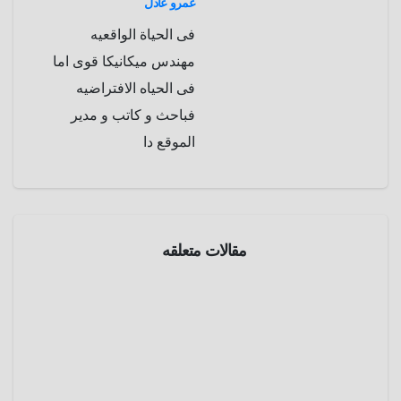
عمرو عادل
فى الحياة الواقعيه
مهندس ميكانيكا قوى اما
فى الحياه الافتراضيه
فباحث و كاتب و مدير
الموقع دا
الحرب
العالمية
الثانية
مقالات متعلقه
تاريخ
مذبحة
تماسيح
جزيرة
مايو 5,
رامري ..
2025
حين