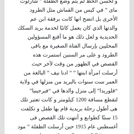
و لحسن الحظ لم يتم وضع الطفلة ” شارلوت
ماى ” في كيس من القماش مثل الطرود
الأخرى بل اتضح انها كانت برفقة ابن عم
والدتها الذي كان يعمل كاتبًا لخدمة بريد السكك
الحديدية و لعل ذلك هو ما أقنع المسؤولين
المحليين بإرسال الفتاة الصغيرة مع باقى
الطرود و على مر السنين استمرت هذه
القصص في الظهور من وقت لآخر حيث
أرسلت امرأة ابنتها ” ” ادنا نيف ” البالغة من
العمر ست سنوات بالبريد من منزلها في ولاية
“فلوريدا” إلى منزل والدها في “فيرجينيا”
لتقطع مسافة 1200 كيلومتر و كانت تعتبر تلك
هى أطول رحلة بريدية قام بها طفل و تكلفت
15 سنتًا كطوابع و أنتهت تلك القصص فى
أغسطس عام 1915 حين أرسلت الطفلة ” مود