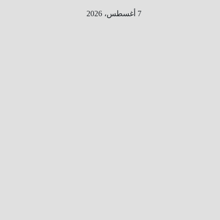
Ski
7 أغسطس، 2026
t
conten
الطري
ق الى
المليو
ن
معلوم
ه
معلومات
من هنا و
هناك