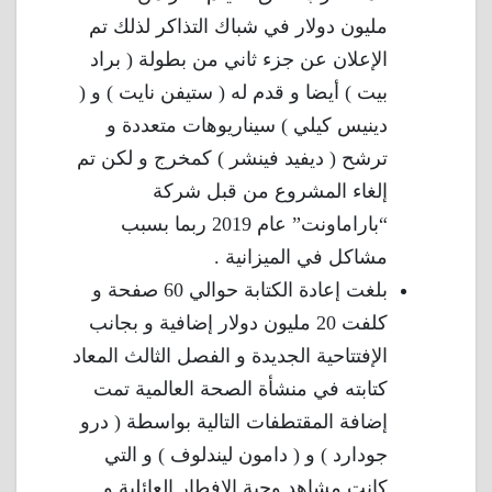
مليون دولار في شباك التذاكر لذلك تم
الإعلان عن جزء ثاني من بطولة ( براد
بيت ) أيضا و قدم له ( ستيفن نايت ) و (
دينيس كيلي ) سيناريوهات متعددة و
ترشح ( ديفيد فينشر ) كمخرج و لكن تم
إلغاء المشروع من قبل شركة
“باراماونت” عام 2019 ربما بسبب
مشاكل في الميزانية .
بلغت إعادة الكتابة حوالي 60 صفحة و
كلفت 20 مليون دولار إضافية و بجانب
الإفتتاحية الجديدة و الفصل الثالث المعاد
كتابته في منشأة الصحة العالمية تمت
إضافة المقتطفات التالية بواسطة ( درو
جودارد ) و ( دامون ليندلوف ) و التي
كانت مشاهد وجبة الإفطار العائلية و