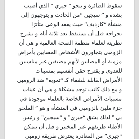
سقوط الطائرة و ينجو ” جيري ” الذي أصيب
بشدة و ” سيجين “من الحادث و يتوجهون إلى
منشأة “كارديف” حيث يفقد الوعي متأثرًا
بجراحه قبل أن يستيقظ بعد ثلاثة أيام و يشرح
نظريته لعلماء منظمة الصحة العالمية و هي أن
الزومبي يتجاوزون الأشخاص المصابين بأمراض
مزمنة أو المصابين لأنهم مضيفين غير مناسبين
للعدوى و يقترح حقن أنفسهم بمسببات
الأمراض القابلة للشفاء كـ “تمويه” ضد الزومبي
و مع ذلك كانت توجد مشكلة و هي أن عينات
مسببات الأمراض الخاصة بالعلماء موجودة في
جزء مليئ بالزومبي في المنشأة و هو ” الملحق
بي ” لذلك يشق “جيري” و “سيجين” و رئيس
الأطباء طريقهم عبر المختبر و قبل أن يتمكن
“جيري” من المغادرة يعترض طريقه زومبي