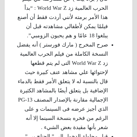
الحرب العالمية زد World War Z : “بدأ
هذا الأمر برمته لأنني أردت فقط أن أصنع
فيلمًا يمكن لأطفالي مشاهدته قبل أن
يبلغوا 18 عامًا و هم يحبون الزومبي”.
صرح المخرج ( مارك فورستر ) أنه يفضل
النسخة الكاملة من فيلم الحرب العالمية
زد World War Z التى لم يتم قطعها
لإحتوائها علي مشاهد عنف كبيرة حيث
قال بالنسبة له لا يتعلق الأمر فقط بالدماء
الإضافية بل يتعلق أيضًا بالمشاهد الكثيرة
الإجمالية مقارنة بالإصدار المصنف PG-13
الذي أجيز عرضه فى السينمات و على
الرغم من فخره بنسخة السينما إلا أنه
شعر بأنها مقيدة بعض الشيء .
قبل محاولة الدخول إلى ” الجناح بي ”