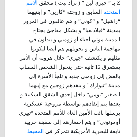
Z بـ ” جيري لين ” ( براد بيت ) محقق
الأمم
المتحدة
السابق و زوجته “كارين” و إبنتيهما
“راشيل” و “كوني” و هم عالقون في المرور
بمدينة “فيلادلفيا” و بشكل مفاجئ يجتاح
المدينة موتي أحياء أو زومبي و يبدأون في
مهاجمة الناس و تحويلهم هم أيضا ليكونوا
مثلهم و يكتشف “جيري” خلال هروبه أن الأمر
يستغرق 12 ثانية حتى يتحول الشخص المصاب
بالعض إلى زومبي جديد و تلجأ الأسرة إلي
مدينة “نيوارك” و ينقذهم زوجين مع إبنهما
الصغير “تومي” داخل إحدي الشقق السكنية و
بعدها يتم إنقاذهم بواسطة مروحية عسكرية
يرسلها نائب الأمين العام للأمم المتحدة “تييري
أوموتوني” و يتم إحضارهم إلى سفينة حربية
تابعة للبحرية الأمريكية تتمركز في
المحيط