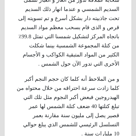
سحابة عملاقة تدور من الغاز و الغبار تسمى
السديم الشمسي و عندما انهار ذلك السديم
تحت جاذبيته دار بشكل أسرع و تم تسويته إلى
قرص و الذى قام بسحب معظم مواد السديم
باتجاه المركز لتشكيل شمسنا التي تمثل 99.8٪
من كتلة المجموعة الشمسية بينما شكلت
الكثير من المواد المتبقية الكواكب و الأجسام
الأخرى التي تدور الآن حول الشمس .
و من الملاحظ أنه كلما كان حجم النجم أكبر
كلما زادت سرعة احتراقه من خلال محتواه من
الهيدروجين فبعض أكبر النجوم مثل تلك التي
تبلغ كتلتها 40 ضعف كتلة الشمس لها عمر
قصير يصل إلى مليون سنة مقارنة بعمر
التسلسل الرئيسي للشمس الذي يبلغ حوالي
10 مليارات سنة .