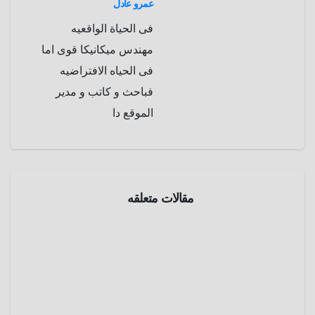
عمرو عادل
a
r
فى الحياة الواقعيه
m
d
مهندس ميكانيكا قوى اما
فى الحياه الافتراضيه
فباحث و كاتب و مدير
الموقع دا
مقالات متعلقه
موسوعة
الفضاء
الإنفجارا
ت
الراديوية
أبريل 7,
السريعة
2025