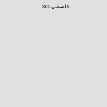
Ski
8 أغسطس، 2026
t
conten
الطري
ق الى
المليو
ن
معلوم
ه
معلومات
من هنا و
هناك