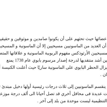
أعضائها حيث تحثهم على أن يكونوا صامدين و موثوقين و حقيقي
 العديد من الماسونيين مسيحيين إلا أن الماسونية و المسيحي
حيين الأرثوذكس مفهوم الربوبية الماسونية و علاقاتها المتص
بالوثنية و السحر أما الكنيسة الكاثوليكية فتعد من بين أشد منتقديها لدرجة إصدار مرسوم بابوي عام 1738 يمنع
يزال الحظر البابوي على الماسونية ساريًا حيث أعلنت الكنيسة 
ن .
قسم الماسونيين إلى ثلاث درجات رئيسية أولها دخيل مبتدئ ث
جات عديدة فى محافل أخري قد تصل أحيانا الى ألف درجة موزع
 التنظيمية ليست موحدة من بلد إلى آخر .