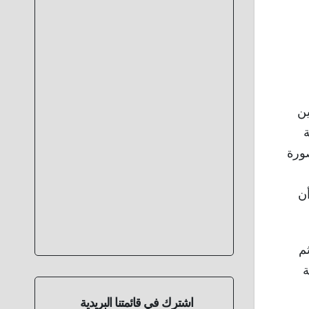
ين
ة
ورة
أن
م
ة
اشترك في قائمتنا البريدية