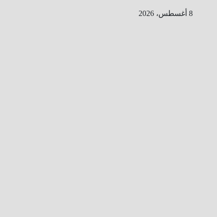
Ski
8 أغسطس، 2026
t
conten
ا
ل
ط
ر
ي
ق
ا
ل
ى