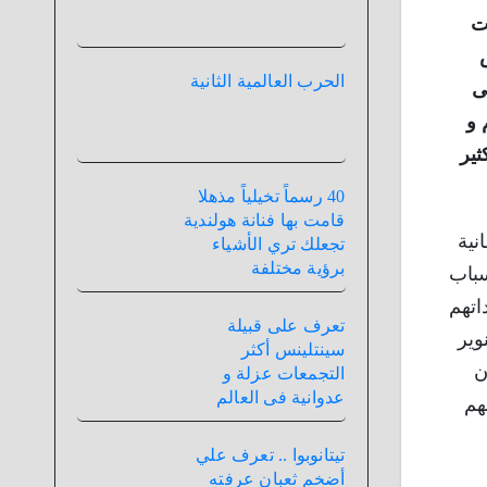
ت
الحرب العالمية الثانية
ى
 و
ثير
40 رسماً تخيلياً مذهلا
قامت بها فنانة هولندية
يطانية
تجعلك تري الأشياء
برؤية مختلفة
سباب
اتهم
تعرف على قبيلة
وير
سينتلينس أكثر
ن
التجمعات عزلة و
عدوانية فى العالم
هم
تيتانوبوا .. تعرف علي
أضخم ثعبان عرفته