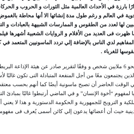
ًا بارزة في الأحداث العالمية مثل الثورات و الحروب و الحركا
خوية في العالم و رغم طول مدة إنشائها الا أنها محاطة بالغموض
بين لها لعدد من الطقوس و الممارسات الشبيهة بالعبادات و الت
ظهرت فى العديد من الأفلام و الروايات الشعبية أشهرها فيلم
اهيم لدي الناس بالإضافة إلي تردد الماسونيين المتعمد في ك
سها للغرباء .
و يرجح أن الماسونية تضم عضويات عالمية تقدر بنحو 6 ملايين شخص و وفقًا لتقرير صادر عن هيئة الإذاعة البر
ن يجتمعون معًا من أجل المنفعة المتبادلة التى تكون غالبًا لأ
 في الوقت الحاضر أن تصبح ماسونية أيضًا كما أنهم بحسب معتقد
وم “أخوة الإنسان” و في الماضي أرتبطوا غالبًا بمبادئ التن
ية و الترويج للجمهورية و الحكومة الدستورية و هذا لا يعني أ
الدينية حيث أن أعضائها يدعون إلي كائن أسمى يُعرف فى مفهوم