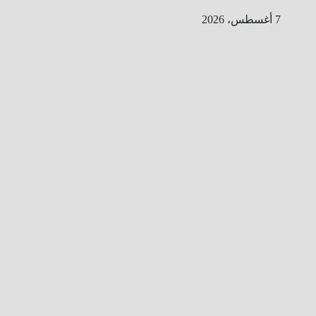
Ski
7 أغسطس، 2026
t
conten
ا
ل
ط
ر
ي
ق
ا
ل
ى