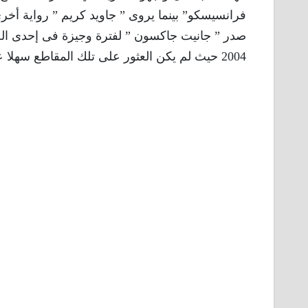
فرانسيسكو” بينما يروى ” جاويد كريم ” رواية أخر
صدر ” جانيت جاكسون ” لفترة وجيزة فى إحدى الحف
2004 حيث لم يكن العثور على تلك المقاطع سهلا عبر الإنترنت فى ذلك التوقيت .