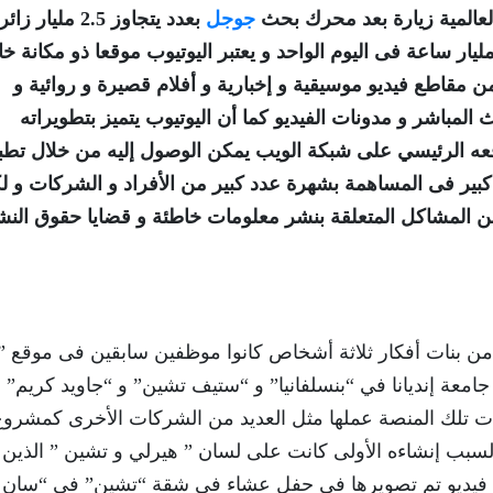
العالمية زيارة بعد محرك بحث
جوجل
بعدد يتجاوز 2.5 مليار زائر
يار ساعة فى اليوم الواحد و يعتبر اليوتيوب موقعا ذو مكانة خ
ن مقاطع فيديو موسيقية و إخبارية و أفلام قصيرة و روائية و
 المباشر و مدونات الفيديو كما أن اليوتيوب يتميز بتطويراته
قعه الرئيسي على شبكة الويب يمكن الوصول إليه من خلال تطب
 كبير فى المساهمة بشهرة عدد كبير من الأفراد و الشركات و ل
 من المشاكل المتعلقة بنشر معلومات خاطئة و قضايا حقوق النش
اليوتيوب في فبراير عام 2005 و كان من بنات أفكار ثلاثة أشخاص كانوا موظفين سابقين فى موقع
معة إنديانا في “بنسلفانيا” و “ستيف تشين” و “جاويد كريم” ا
بدأت تلك المنصة عملها مثل العديد من الشركات الأخرى كمشرو
سبب إنشاءه الأولى كانت على لسان ” هيرلي و تشين ” الذين ق
ع فيديو تم تصويرها في حفل عشاء في شقة “تشين” في “سان