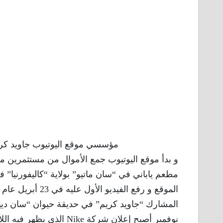
مؤسسي موقع اليوتيوب جاويد كر
و بدأ موقع اليوتيوب جمع الأموال من مستثمرين مخ
مطعم ياباني في “سان ماتيو” بولاية “كاليفورنيا” ف
نوفمبر أصبح إعلان شركة e