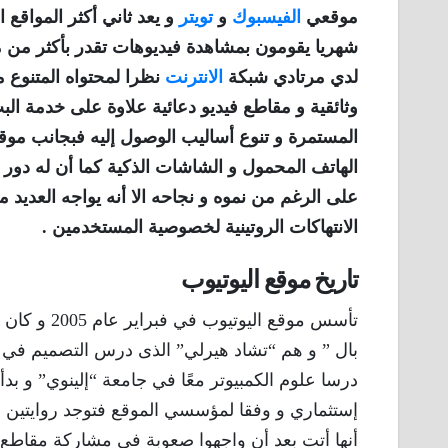
موقعي
الفيسبوك
و
تويتر
و يعد ثاني أكثر المواقع 
شهريا يقومون بمشاهدة فيديوهات تقدر بأكثر من مل
لدي مرتادي شبكة
الانترنت
نظرا لمحتواه المتنوع م
وثائقية و مقاطع فيديو دعائية علاوة على خدمة البث
المستمرة و تنوع أساليب الوصول إليه فبجانب مو
الهاتف المحمول و الشاشات الذكية كما أن له دور
على الرغم من نموه و نجاحه الا أنه يواجه العديد
الانتهاكات الروتينية لخصوصية المستخدمين .
تاريخ موقع اليوتيوب
تأسس موقع 
بال ” و هم “تشاد هيرلي” الذى درس التصميم في جا
درسا علوم الكمبيوتر معًا في جامعة “إلينوي” و 
إستثماري و وفقا لمؤسسي الموقع فتوجد روايتين ل
أنها أتت بعد أن واجهوا صعوبة في مشاركة مقاط