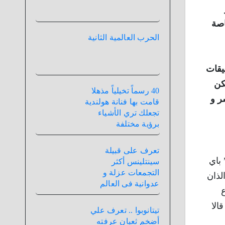
اصة
الحرب العالمية الثانية
يقات
كن
40 رسماً تخيلياً مذهلا
ر و
قامت بها فنانة هولندية
تجعلك تري الأشياء
برؤية مختلفة
تعرف على قبيلة
 ” باي
سينتلينس أكثر
التجمعات عزلة و
لذان
عدوانية فى العالم
ع
الا
تيتانوبوا .. تعرف علي
أضخم ثعبان عرفته