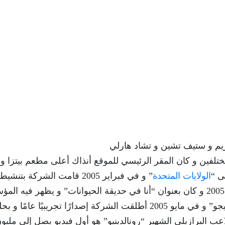
يم و ستيف تشين و تشاد هارلي
تلفين و كان المقر الرئيسي للموقع أنذاك أعلى مطعم بيتزا و
ى “
الولايات المتحدة
” و في فبراير 2005 قامت الشركة بتنشيط
الموقع و رفع الفيديو الأول عليه في 23 أبريل عام 2005 و كان بعنوان “أنا في حديقة الحيوانات” و يظهر فيه
المشارك “جاويد كريم” في حديقة حيوان “سان دييجو” و في مايو 2005 أطلقت الشركة إصدارًا تجريبيًا عامًا 
Nik الذي يظهر فيه اللاعب البرازيلي الشهير “رونالدينيو” هو أول فيديو يصل إلى مليو