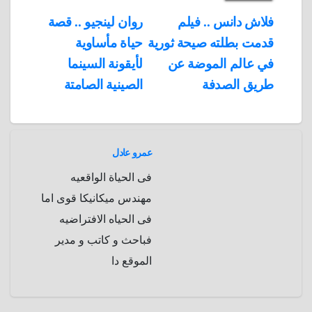
d
p
h
e
s
l
تصفّح
فلاش دانس .. فيلم
روان لينجيو .. قصة
A
b
e
a
s
I
قدمت بطلته صيحة ثورية
حياة مأساوية
المقالات
n
p
o
g
r
t
في عالم الموضة عن
لأيقونة السينما
p
a
e
r
طريق الصدفة
الصينية الصامتة
a
r
m
d
عمرو عادل
فى الحياة الواقعيه
مهندس ميكانيكا قوى اما
فى الحياه الافتراضيه
فباحث و كاتب و مدير
الموقع دا