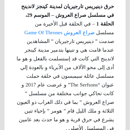
حرق دينيريس تارجيريان لمدينة كينجز لاندينح
في مسلسل صراع العروش – الموسم 29،
الحلقة 1
– في الحلقة قبل الأخيرة من
مسلسل
صراع العروش Game Of Thrones
صدمت ” دينيريس تارجيريان ” المشاهدين
عندما قامت هي و تنينها بتدمير مدينة كينجر
لاندينج التي كانت قد إستسلمت بالفعل و هو ما
أدى إلى محو الآلاف من الأبرياء و بالعودة إلي
مسلسل عائلة سيمبسون في حلقة حملت
عنوان “The Serfsons” و عرضت عام 2017 و
كانت تحاكي جوانب مختلفة من مسلسل ”
صراع العروش ” بما في ذلك الغراب ذو العيون
الثلاثة و ملك الليل قام ” هومر ” بإحياء تنين
يشرع في حرق قرية و هو ما حدث بعد عامين
في المسلسل الأصلي .