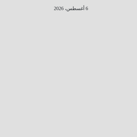
Ski
6 أغسطس، 2026
t
conten
الطري
ق الى
المليو
ن
معلوم
ه
معلومات
من هنا و
هناك