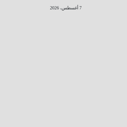
Ski
7 أغسطس، 2026
t
conten
الطري
ق الى
المليو
ن
معلوم
ه
معلومات
من هنا و
هناك