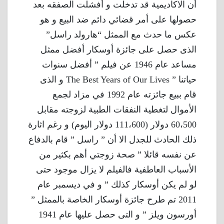
أن الاكاديمية قد تدخلت و أفشلت الصفقه بعد
حصولها على أمر قضائي دائم ضد البيع و هو
عكس ما حدث مع الممثل “هارولد راسل”
الذى حصل على جائزة أوسكار أفضل ممثل
مساعد عام 1946 عن فيلم ” أفضل سنوات
حياتنا ” The Best Years of Our Lives و الذى
قام ببيع جائزته عام 1992 في مزاد لجمع
الأموال لتغطية النفقات الطبية لزوجته مقابل
60،500 دولار (111،600 دولار اليوم) و رغم اثارة
ذلك الحادث للجدل الا أن ” راسل ” قام بالدفاع
عن نفسه قائلا ” صحة زوجتي أهم بكثير من
الأسباب العاطفية فالفيلم لا يزال موجود حتى
لو لم يكن أوسكار كذلك ” و في ديسمبر عام
2011 تم طرح جائزة أوسكار الخاصة بالممثل ”
أورسون ويلز ” و التى حصل عليها عام 1941