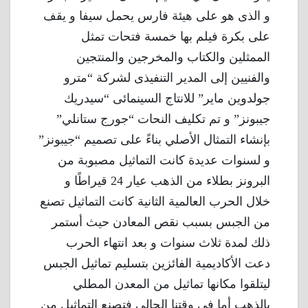
و الذى هو على هيئة فارس يحمل سيفا و يقف
على بكرة فيلم بها خمسة فتحات تمثل
الممثلين والكتاب والمخرجين والمنتجين
والفنيين إلى المدير التنفيذى لشركة “مترو
جولدوين ماير” للانتاج السينمائى “سيدريك
جيبونز” و تم تكليف النحات “جورج ستانلي”
بإنشاء التمثال الأصلي بناءً على تصميم “جيبونز”
و لسنوات عديدة كانت التماثيل مصبوبة من
البرونز بطلاء من الذهب عيار 24 قيراطًا و
خلال الحرب العالمية الثانية كانت التماثيل تصنع
من الجبس بسبب نقص المعادن حيث أستمر
ذلك لمدة ثلاث سنوات و بعد انتهاء الحرب
دعت الأكاديمية الفائزين بتسليم تماثيل الجبس
ليتلقوا مكانها تماثيل من المعدن المطلي
بالذهب أما فى وقتنا الحالى فتصنع التماثيل من