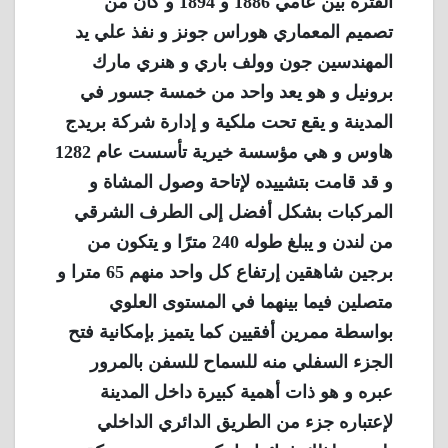
الفترة بين عامي 1886 و 1894 و كان من
تصميم المعماري هوراس جونز و نفذ علي يد
المهندسين جون وولف باري و هنري مارك
برونيل و هو يعد واحد من خمسة جسور في
المدينة و يقع تحت ملكية و إدارة شركة بريدج
هاوس و هي مؤسسة خيرية تأسست عام 1282
و قد قامت بتشييده لإتاحة وصول المشاة و
المركبات بشكل أفضل إلى الطرف الشرقي
من لندن و يبلغ طوله 240 مترًا و يتكون من
برجين شاهقين إرتفاع كل واحد منهم 65 مترا و
متصلين فيما بينهما في المستوى العلوي
بواسطة ممرين أفقيين كما يتميز بإمكانية فتح
الجزء السفلي منه للسماح للسفن بالمرور
عبره و هو ذات أهمية كبيرة داخل المدينة
لإعتباره جزء من الطريق الدائري الداخلي