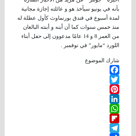
بأنه في يونيو سيأخذ هو و عائلته إجازة مجانية
لمدة أسبوع في فندق بورنماوث كأول عطلة له
منذ خمس سنوات كما أن أبنه و أبنته البالغان
من العمر 8 و 14 عامًا مدعوون إلى حفل أبناء
اللورد “مايور” في نوفمبر .
شارك الموضوع
F
T
a
w
P
c
L
e
i
i
W
b
n
t
i
F
o
n
h
t
t