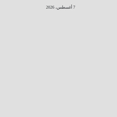
Ski
7 أغسطس، 2026
t
conten
الطري
ق الى
المليو
ن
معلوم
ه
معلومات
من هنا و
هناك