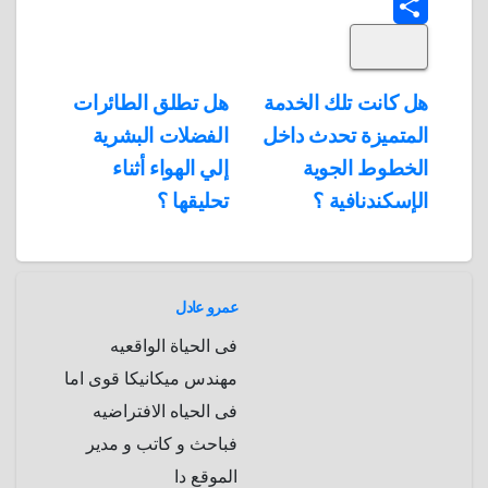
T
o
k
e
e
a
l
S
k
e
e
r
r
t
i
d
p
h
e
s
l
تصفّح
هل كانت تلك الخدمة
هل تطلق الطائرات
A
b
e
a
s
I
المتميزة تحدث داخل
الفضلات البشرية
المقالات
n
p
o
g
r
t
الخطوط الجوية
إلي الهواء أثناء
p
a
e
r
الإسكندنافية ؟
تحليقها ؟
a
r
m
d
عمرو عادل
فى الحياة الواقعيه
مهندس ميكانيكا قوى اما
فى الحياه الافتراضيه
فباحث و كاتب و مدير
الموقع دا