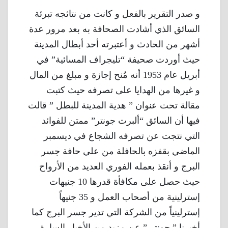
و صدر التقرير بالفعل و كانت من نتائجه تبرئة
السائق الذي أشادت الصحافة به بعد مرور عدة
أشهر من الحادث و أعتبرته أحد أبطال المدينة
حيث أوردت صحيفة “تليجراف المسائية” في
أبريل عام 1953 أنه مُنح إجازة و مبلغ من المال
و غيرها من الهدايا على تصرفه حيث كتبت
مقالة تحت عنوان ” هدية المدينة للبطل ” قالت
فيها أن السائق “ألبرت جونتر” ممتن للفوائد
التي نتجت عن تصرفه الشجاع في ديسمبر
الماضي بقفزه بالحافلة من علي حافة جسر
البرج و أنقذ بعمله الفوري العديد من الأرواح
حيث حصل على مكافأة قدرها 10 جنيهات
إسترلينية من أصحاب العمل و 35 جنيهاً
إسترلينياً من الشركة التي تدير جسر البرج كما
أخبرنا ” جونتر ” عن مزيد من الأخبار السارة