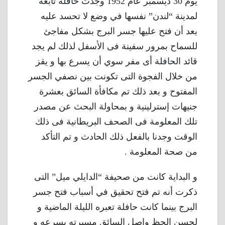
يوم 30 ديسمبر عام 1952 وجدت حافلة تابعة
لمدينة “لندن” نفسها في وضع لا تحسد عليه
بعد أن فتح عليها جسر البرج بشكل مفاجئ
للسماح بمرور سفينة فى الأسفل لذلك لم يجد
قائد الحافلة أى مفر سوي أن يسرع بها و يقز
من خلال الفجوة التى تكونت بين نصفي الجسر
المفتوح و بعد ذلك تم مكافأة السائق بعشرة
جنيهات إسترلينية و بمحاولة البحث عن مصدر
تلك المعلومة فى الصحف البريطانية فى ذلك
الوقت وجدنا بالفعل ذلك الحادث و تم التأكد
من صحة المعلومة .
و البداية كانت من صحيفة “الدايلي ميل” التى
ذكرت أنه تم فتح تحقيق في أسباب فتح جسر
البرج بينما كانت حافلة تعبره الليلة الماضية و
لحسن الحظ واصل السائق مسيرته بسرعه و