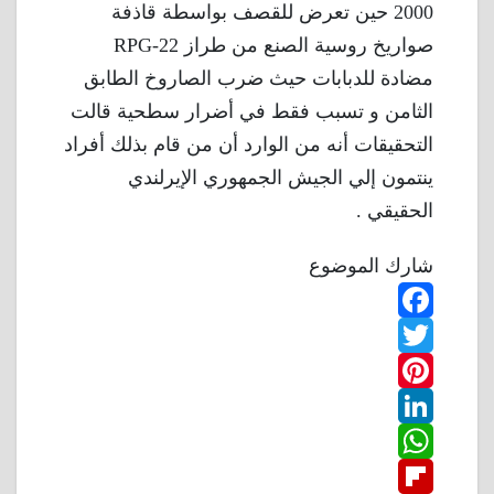
2000 حين تعرض للقصف بواسطة قاذفة
صواريخ روسية الصنع من طراز RPG-22
مضادة للدبابات حيث ضرب الصاروخ الطابق
الثامن و تسبب فقط في أضرار سطحية قالت
التحقيقات أنه من الوارد أن من قام بذلك أفراد
ينتمون إلي الجيش الجمهوري الإيرلندي
الحقيقي .
شارك الموضوع
F
T
a
w
P
c
L
e
i
i
W
b
n
t
i