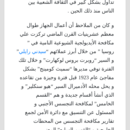
تداول بشكل كبير في الثقافة الشعبية بين
الناس منذ ذلك الحين .
و كان من الملاحظ أن أعمال الجهاز طوال
معظم عشرينيات القرن الماضي تركزت علي
مكافحة الأيديولجية الشيوعية النامية في ”
روسيا ” من خلال أبرز عملائهم “
سيدني رايلي
”
و السير “روبرت بروس لوكهارت” و خلال تلك
الفترة توفي مديرها “سميث كومينج” بشكل
مفاجئ عام 1923 قبل فترة وجيزة من تقاعده
و يحل محله الأدميرال السير “هيو سنكلير” و
الذي أنشأ أقسام جديدة و هم “القسم
الخامس” لمكافحة التجسس الأجنبي و
المسئول عن التنسيق مع دائرة الأمن لجمع
تقارير مكافحة التجسس من المحطات
الخارجية و “القسم السابع” المعني