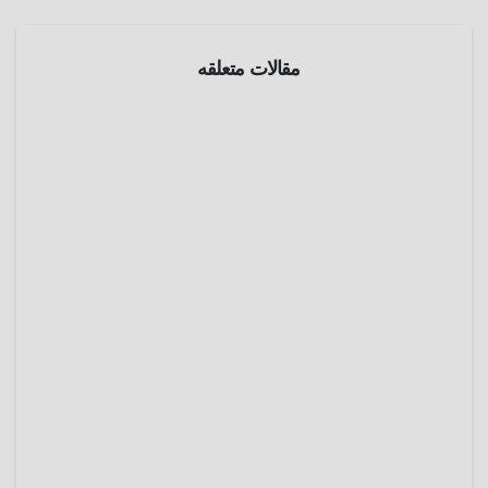
مقالات متعلقه
الموسوعة
العامة
قصر
الإليزيه
أبريل 22,
2025
عمرو
عادل
الموسوعة
العامة
السامورا
ي
فبراير 6,
2025