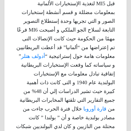
قبل MI5 لتغذية الإستخبارات الألمانية
بمعلومات مضللة و قسم أنشطة إستخبارات
الصور و التي تجريها وحدة إستطلاع التصوير
التابعة لسلاح الجو الملكي و أصبحت MI6 فرعًا
مهمًا من الحكومة حيث كانت الإتصالات التى
تم إعتراضها من “ألمانيا” قد أعطت البريطانيين
معلومات هامة حول إستراتيجية “
أدولف هتلر
”
و سياساته كما وقعت الإستخبارات البريطانية
إتفاقية تبادل معلومات مع الإستخبارات
البولندية عام 1940 و التى كانت ذات أهمية
كبيرة حيث تشير الدراسات إلي أن 48% من
جميع التقارير التي تلقتها المخابرات البريطانية
من
قارة أوروبا
خلال فترة الحرب جاءت من
مصادر بولندية خاصة و أن ” بولندا ” كانت
محتلة من النازيين و كان لدي البولنديين شبكات