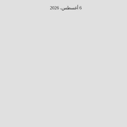
Ski
6 أغسطس، 2026
t
conten
الطري
ق الى
المليو
ن
معلوم
ه
معلومات
من هنا و
هناك