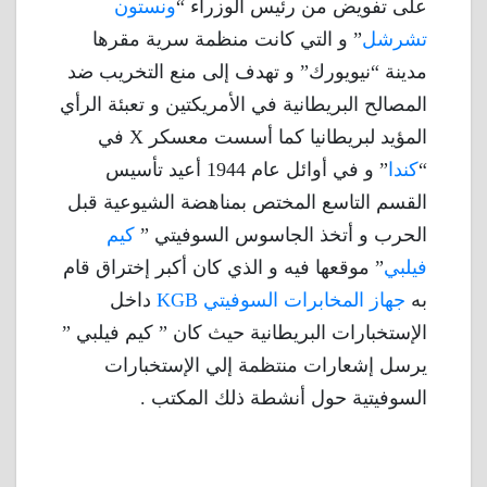
على تفويض من رئيس الوزراء “
ونستون
تشرشل
” و التي كانت منظمة سرية مقرها
مدينة “نيويورك” و تهدف إلى منع التخريب ضد
المصالح البريطانية في الأمريكتين و تعبئة الرأي
المؤيد لبريطانيا كما أسست معسكر X في
“
كندا
” و في أوائل عام 1944 أعيد تأسيس
القسم التاسع المختص بمناهضة الشيوعية قبل
الحرب و أتخذ الجاسوس السوفيتي ”
كيم
فيلبي
” موقعها فيه و الذي كان أكبر إختراق قام
به
جهاز المخابرات السوفيتي KGB
داخل
الإستخبارات البريطانية حيث كان ” كيم فيلبي ”
يرسل إشعارات منتظمة إلي الإستخبارات
السوفيتية حول أنشطة ذلك المكتب .