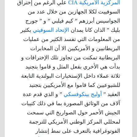
المركزية الأمريكية CIA
علي الرغم من إختراق
السوفييت لكلا الجهازين من خلال عدد من
الجواسيس أبرزهم ” كيم فيلبي ” و ” جورج
بليك ” الذان كانا يمدان
الإتحاد السوفيتي
بكثير
من المعلومات التي تفسد الكثير من عمليات
البريطانيين و الأمريكيين الا أن المخابرات
البريطانية تمكنت من تجاوز تلك الإختراقات و
بدأت هي الأخري بفعل المثل و قاموا بتجنيد
ثلاثة عملاء داخل الإستخبارات البولندية التابعة
للشيوعيين كما قاموا مع الأمريكيين بتجنيد
العقيد ”
أوليج بينكوفسكي
” و الذي قدم عدة
آلاف من الوثائق المصورة بما في ذلك كتيبات
الجيش الأحمر حول الصواريخ التي سمحت
لمحللي المركز الوطني الأمريكي للترجمة
الفوتوغرافية بالتعرف على نمط إنتشار