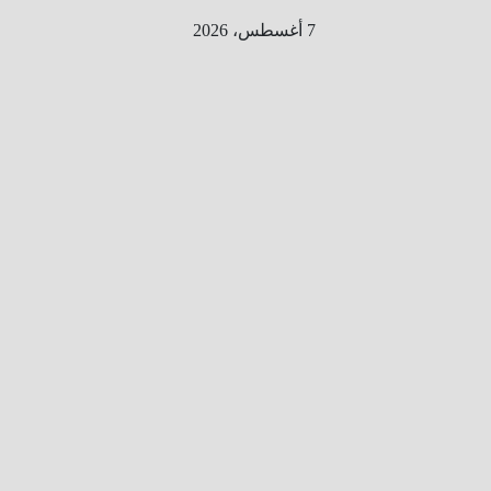
Ski
7 أغسطس، 2026
t
conten
الطري
ق الى
المليو
ن
معلوم
ه
معلومات
من هنا و
هناك