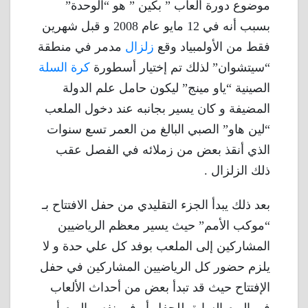
موضوع دورة ألعاب ” بكين ” هو “الوحدة”
بسبب أنه في 12 مايو عام 2008 و قبل شهرين
فقط من الأولمبياد وقع
زلزال
مدمر في منطقة
“سيتشوان” لذلك تم إختيار أسطورة
كرة السلة
الصينية “ياو مينج” ليكون حامل علم الدولة
المضيفة و كان يسير بجانبه عند دخول الملعب
“لين هاو” الصبي البالغ من العمر تسع سنوات
الذي أنقذ بعض من زملائه في الفصل عقب
ذلك الزلزال .
بعد ذلك يبدأ الجزء التقليدي من حفل الافتتاح بـ
“موكب الأمم” حيث يسير معظم الرياضيين
المشاركين إلى الملعب بوفد كل علي حدة و لا
يلزم حضور كل الرياضيين المشاركين في حفل
الإفتتاح حيث قد تبدأ بعض من أحداث الألعاب
في اليوم السابق للحفل أو في نفس اليوم أو