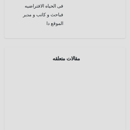
فى الحياه الافتراضيه
فباحث و كاتب و مدير
الموقع دا
مقالات متعلقه
الموسوعة
الرياضيه
إتحاد
أوقيانوسي
ا لكرة
مارس 3,
القدم
2025
عمرو
عادل