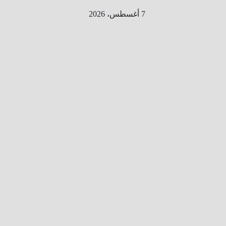
Ski
7 أغسطس، 2026
t
conten
الطري
ق الى
المليو
ن
معلوم
ه
معلومات
من هنا و
هناك