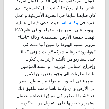
بعنوان “لم نذهب أبدًا إلى القمر: احتيال أمريكا
بثلاثين مليار دولار” للكاتب “بيل كايسينج” الذى
كان ضابطا سابقا في البحرية الأمريكية و عمل
لفترة فى
وكالة ناسا
حيث ادعى فيه ان عملية
الهبوط على القمر مزيفة تماما و فى عام 1980
اتهمت جمعية الأرض المسطحة وكالة “ناسا”
بتزوير عملية الهبوط زاعمين أنها تمت فى
“هوليوود” برعاية شركة “والت ديزني ” بناءً
على سيناريو من تأليف “آرثر سي كلارك”
وإخراج “ستانلي كوبريك” و استند المؤمنين
بتلك النظريات الى وجود بعض من الامور
المبهمة في الصور المنقولة من سطح القمر
إلى الأرض و أن وكالة ناسا قامت بتلفيق ذلك
بعد فشلها المتكرر فى سباق الفضاء و لضمان
استمرار حصولها على التمويل من الحكومة