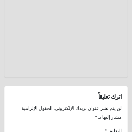
دم التنين
تحديات
…
أخلاقية
مارس
معجزة
23,
سقطرى
التي
2025
تنزف
عمرو
دماءً و
عادل
تواجه
خطر
الإنقراض
اترك تعليقاً
لن يتم نشر عنوان بريدك الإلكتروني.
الحقول الإلزامية
مشار إليها بـ
*
التعليق
*