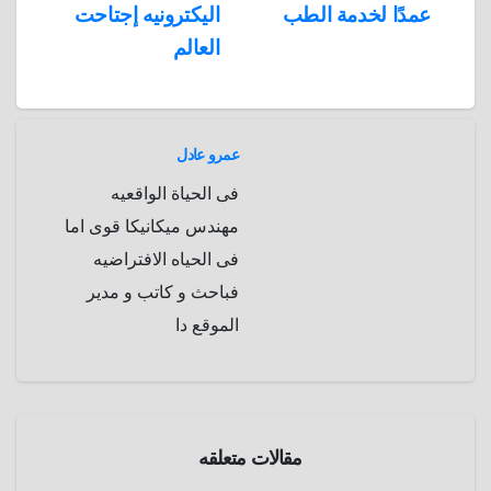
عمدًا لخدمة الطب
اليكترونيه إجتاحت
p
a
e
r
العالم
a
r
m
d
عمرو عادل
فى الحياة الواقعيه
مهندس ميكانيكا قوى اما
فى الحياه الافتراضيه
فباحث و كاتب و مدير
الموقع دا
صحة
علوم و
تكنولوجيا
مقالات متعلقه
الحمام