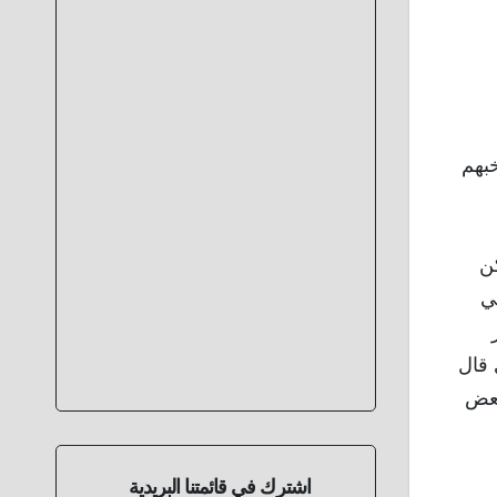
ه منتخبهم
كن
ي
 قال
بعض
اشترك في قائمتنا البريدية