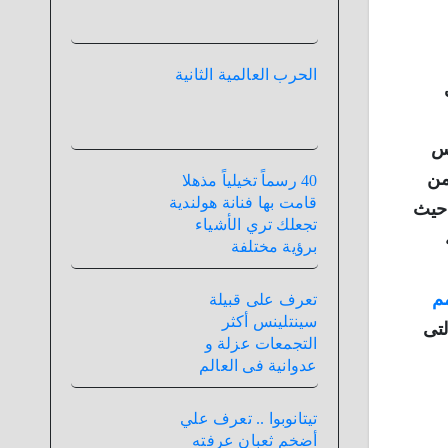
الحرب العالمية الثانية
وس
من
40 رسماً تخيلياً مذهلا
قامت بها فنانة هولندية
 حيث
تجعلك تري الأشياء
ة
برؤية مختلفة
م
تعرف على قبيلة
سينتلينس أكثر
لتى
التجمعات عزلة و
عدوانية فى العالم
تيتانوبوا .. تعرف علي
أضخم ثعبان عرفته