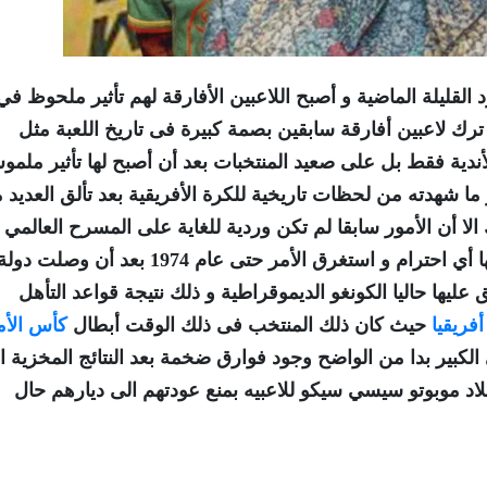
لقليلة الماضية و أصبح اللاعبين الأفارقة لهم تأثير ملحوظ في
رك لاعبين أفارقة سابقين بصمة كبيرة فى تاريخ اللعبة مثل
ندية فقط بل على صعيد المنتخبات بعد أن أصبح لها تأثير ملم
ما شهدته من لحظات تاريخية للكرة الأفريقية بعد تألق العديد 
 الا أن الأمور سابقا لم تكن وردية للغاية على المسرح العالمي
بتلك القارة أو يظهروا لها أي احترام و استغرق الأمر حتى عام 1974 بعد أن وصلت دول
عليها حاليا الكونغو الديموقراطية و ذلك نتيجة قواعد التأهل
أفريقيا
حيث كان ذلك المنتخب فى ذلك الوقت أبطال
كأس الأم
كبير بدا من الواضح وجود فوارق ضخمة بعد النتائج المخزية ا
اد موبوتو سيسي سيكو للاعبيه بمنع عودتهم الى ديارهم حال