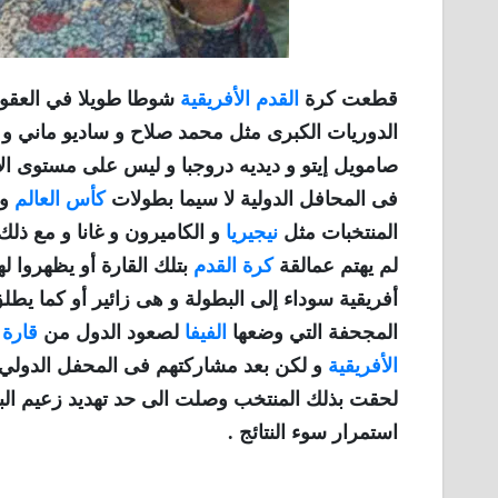
قطعت كرة
القدم الأفريقية
شوطا طويلا في العقود ا
الدوريات الكبرى مثل محمد صلاح و ساديو ماني و ت
صامويل إيتو و ديديه دروجبا و ليس على مستوى الأ
فى المحافل الدولية لا سيما بطولات
كأس العالم
و 
المنتخبات مثل
نيجيريا
و الكاميرون و غانا و مع ذلك
لم يهتم عمالقة
كرة القدم
أفريقية سوداء إلى البطولة و هى زائير أو كما يطلق 
المجحفة التي وضعها
الفيفا
لصعود الدول من
قارة 
الأفريقية
و لكن بعد مشاركتهم فى المحفل الدولي ال
لحقت بذلك المنتخب وصلت الى حد تهديد زعيم البل
استمرار سوء النتائج .