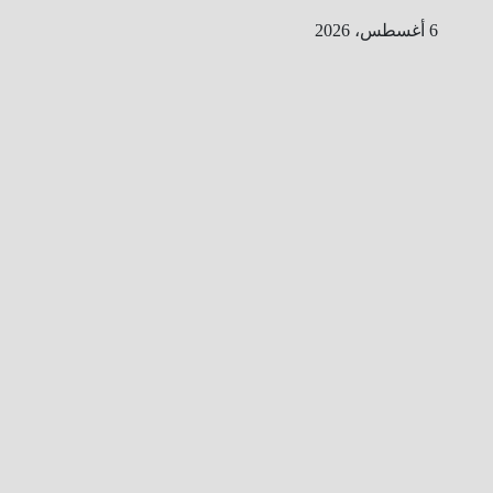
Ski
6 أغسطس، 2026
t
conten
ا
ل
ط
ر
ي
ق
ا
ل
ى