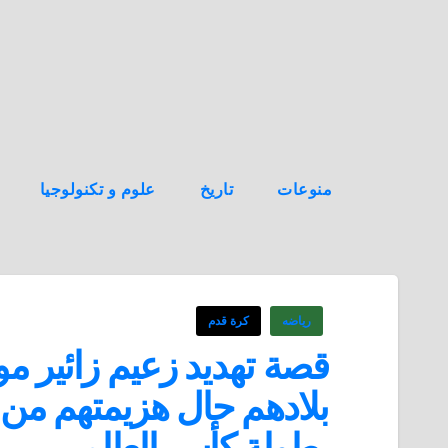
ه
ن
ا
ك
منوعات
تاريخ
علوم و تكنولوجيا
رياضه
كرة قدم
قصة تهديد زعيم زائير موب
بلادهم حال هزيمتهم من ا