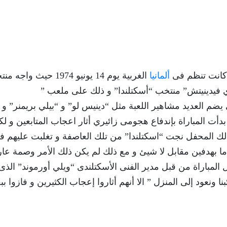
 كانت تنظم فى
ألمانيا
الغربية يوم 14 يونيو 1974 حيث واج
ي فيدينيتش” منتخب “أسكتلندا” و ذلك على ملعب ”
 يضم العديد مشاهير اللعبة مثل “دينيس لو” و “بيلي بريمنر” و
أت المباراة بإندفاع هجومى زائيري أثار اعجاب المتابعين و ل
ك المحفل نجت “اسكتلندا” من تلك العاصفة و تغلبت عليهم ف
 بهدفين مقابل لا شيئ و مع ذلك لم يكن ذلك الأمر وصمة عار
 المباراة من قبل مدير الفنى الأسكتلندى “ويلي أورموند” الذى
نا ونعود إلى المنزل ” الا أنهم أثاروا إعجاب الكثيرين و فازوا ب