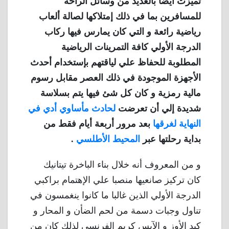
تميزت أيضًا بالعديد من وسائل الراحة
للمسافرين بما في ذلك إمتلاكها لصالة ألعاب
رياضية رائعة و التي كان يمارس فيها ركاب
الدرجة الأولي كافة التمرينات الرياضية
المطلوبة للحفاظ علي لياقتهم بإستخدام أحدث
الأجهزة الموجودة في ذلك العصر مقابل رسوم
مالية رمزية و كان كل شئ فيها يتم بسلاسة
شديدة إلي أن تعرضت
لحادث مأساوي أدي في
النهاية لغرقها
بعد مرور أربعة أيام فقط من
بداية رحلتها عبر
المحيط الأطلسي
.
و من المعروف أنه خلال بناء الباخرة تيتانيك
كان تركيز صانعيها منصبا علي الإهتمام براكبي
الدرجة الأولي الذين غالبا ما كانوا ينغمسون في
تناول وجبات دسمة من لحم الضأن و المحار و
كبد الأوز و الآيس كريم الفرنسي لذلك كان من