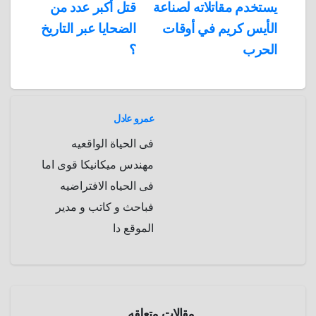
يستخدم مقاتلاته لصناعة
قتل أكبر عدد من
المقالات
n
p
o
g
r
t
الأيس كريم في أوقات
الضحايا عبر التاريخ
p
a
e
r
الحرب
؟
a
r
m
d
عمرو عادل
فى الحياة الواقعيه
مهندس ميكانيكا قوى اما
فى الحياه الافتراضيه
فباحث و كاتب و مدير
الموقع دا
الحرب
العالمية
الثانية
مقالات متعلقه