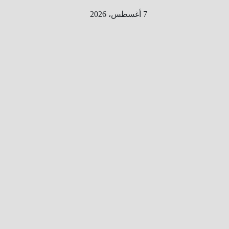
Ski
7 أغسطس، 2026
t
conten
الطري
ق الى
المليو
ن
معلوم
ه
معلومات
من هنا و
هناك