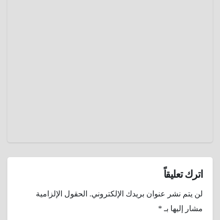
بالجيش
تاريخ
البرتغالي
خندق
بنين ..
أعجوبة
مارس 9,
معمارية
2025
أفريقية
منسية
عمرو
نافست
عادل
سور
الصين
العظيم
اترك تعليقاً
لن يتم نشر عنوان بريدك الإلكتروني.
الحقول الإلزامية
مشار إليها بـ
*