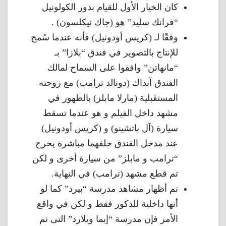
كان الخيار الأول للقيام بدور الكولونيل
“فرانك سليد” هو (جاك نيكلسون) .
وفقًا لـ (كريس أودونيل) فأنه عندما سُمح
للإنتاج بالتصوير في فندق “بلازا” بـ
“مانهاتن” وافقوا على السماح لمالك
الفندق آنذاك (دونالد ترامب) مع زوجته
المستقبلية (مارلا مابلز) بالظهور في
مشهد داخل الفيلم و هو عندما تسقط
سيارة (آل باتشينو) و (كريس أودونيل)
عند مدخل الفندق خلفهما مباشرة يخرج
“ترامب و مابلز” من سيارة أخرى و لكن
تم قطع مشهد (ترامب) في النهاية.
تم أظهار مشاهد مدرسة “بيرد” كما لو
أنها داخلية للذكور فقط و لكن في واقع
الأمر فإن مدرسة “إيما ويلارد” التى تم