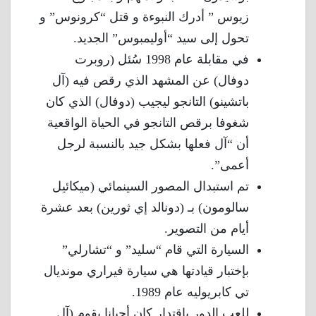
زيوس ” أدرك النبوءة و قتل “كرونوس” و
تحول إلى سيد “أوليمبوس” الجديد.
في مقابلة عام 1998 سُئل (روبرت
دوفال) عن المشهد الذي رقص فيه (آل
باتشينو) التانجو ليجيب (دوفال) الذي كان
شغوفا برقص التانجو في الحياة الواقعية
أن “آل فعلها بشكل جيد بالنسبة لرجل
أعمى”.
تم استبدال المصور السينمائي (ميكائيل
سالومون) بـ (دونالد إي ثورين) بعد عشرة
أيام من التصوير.
السيارة التي قام “سليد” و “تشارلي”
بإختبار قيادتها هي سيارة فيراري مونديال
تي كابريوليه عام 1989.
للعب الدور بإقتدار كان أحيانا يقوم (آل