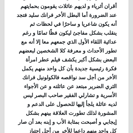
أقران أثرياء و لديهم عائلات يقومون بحمايتهم
عند الضرورة أما البطل الأخر فرانك سليد فتجد
أنه يكون شاعريا و ساحرًا في لحظات ثم
ينقلب بشكل مفاجئ ليكون فظًا تمامًا و رغم
عدائية اللقاء الأول الذي جمعهم معا إلا أنه مع
تطور الأحداث و معرفة كلا الشخصين لبعضهم
البعض بشكل أكبر يكشف فيلم عطر امرأة
فكرة رئيسية جديدة بأن كل واحد منهم يكمل
الأخر من أجل سد نواقصه فالكولونيل فرانك
الثري الضرير مبتعد عن عائلته و عن الأجواء
الأسرية و تشارلي الفقير صاحب البصر ليس
لديه عائلة يلجأ إليها للحصول على الدعم و
المشورة لذلك تطورت العلاقة بينهم بشكل
إيجابي و أصبحت بمثابة الأب و إبنه بعد أن صار
كل واحد منهم داعما للأخر من أجل إجتياز