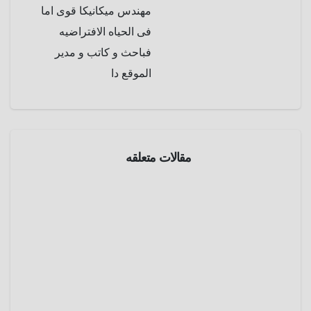
مهندس ميكانيكا قوى اما
فى الحياه الافتراضيه
فباحث و كاتب و مدير
الموقع دا
أفلام
مقالات متعلقه
زووم
إن
28
أسبوع
لاحقا (
أبريل 12,
2007 )
2025
28
Weeks
عمرو
Later
عادل
زووم
إن