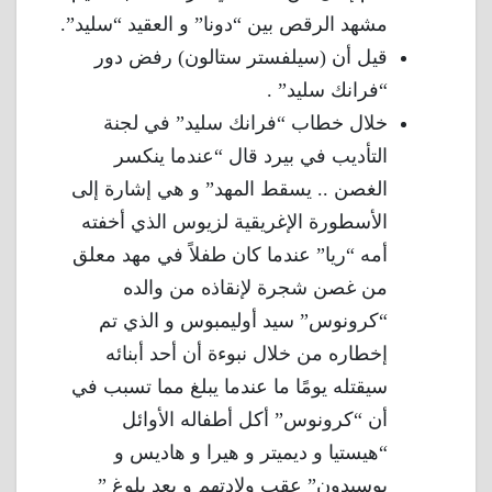
مشهد الرقص بين “دونا” و العقيد “سليد”.
قيل أن (سيلفستر ستالون) رفض دور
“فرانك سليد” .
خلال خطاب “فرانك سليد” في لجنة
التأديب في بيرد قال “عندما ينكسر
الغصن .. يسقط المهد” و هي إشارة إلى
الأسطورة الإغريقية لزيوس الذي أخفته
أمه “ريا” عندما كان طفلاً في مهد معلق
من غصن شجرة لإنقاذه من والده
“كرونوس” سيد أوليمبوس و الذي تم
إخطاره من خلال نبوءة أن أحد أبنائه
سيقتله يومًا ما عندما يبلغ مما تسبب في
أن “كرونوس” أكل أطفاله الأوائل
“هيستيا و ديميتر و هيرا و هاديس و
بوسيدون” عقب ولادتهم و بعد بلوغ ”