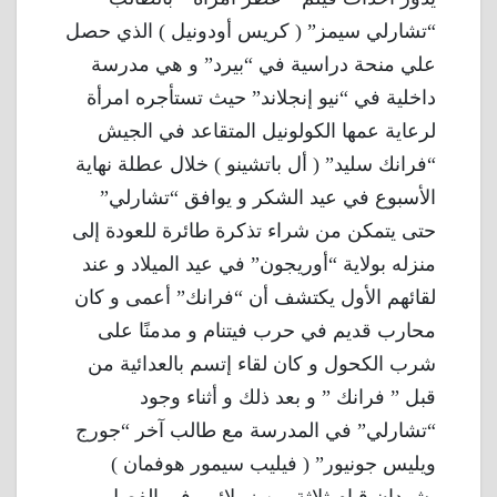
“تشارلي سيمز” ( كريس أودونيل ) الذي حصل
علي منحة دراسية في “بيرد” و هي مدرسة
داخلية في “نيو إنجلاند” حيث تستأجره امرأة
لرعاية عمها الكولونيل المتقاعد في الجيش
“فرانك سليد” ( أل باتشينو ) خلال عطلة نهاية
الأسبوع في عيد الشكر و يوافق “تشارلي”
حتى يتمكن من شراء تذكرة طائرة للعودة إلى
منزله بولاية “أوريجون” في عيد الميلاد و عند
لقائهم الأول يكتشف أن “فرانك” أعمى و كان
محارب قديم في حرب فيتنام و مدمنًا على
شرب الكحول و كان لقاء إتسم بالعدائية من
قبل ” فرانك ” و بعد ذلك و أثناء وجود
“تشارلي” في المدرسة مع طالب آخر “جورج
ويليس جونيور” ( فيليب سيمور هوفمان )
يشهدان قيام ثلاثة من زملائهم في الفصل