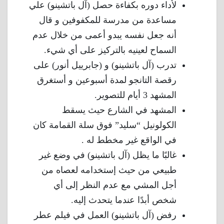
لأداء دوره بكفاءة حصل (آل باتشينو) علي
مساعدة من مدرسة للمكفوفين و قال
أنه جعل نفسه يبدو أعمى من خلال عدم
السماح لعينيه بالتركيز على أي شيء.
تدرب (آل باتشينو) و (جابرييل أنور) على
رقصة التانجو لمدة أسبوعين و أستغرق
المشهد 3 أيام للتصوير.
المشهد في الشارع حيث يسقط
الكولونيل “سليد” فوق سلة القمامة كان
في الواقع غير مخطط له .
غالبًا ما يظل (آل باتشينو) في وضع غير
طبيعي من حيث إستخدامه لعصاه من
أجل المشي مع عدم النظر إلى أي
شخص أبدًا عندما يتحدث إليه.
رفض (آل باتشينو) العمل في فيلم عطر