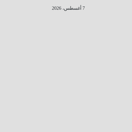
Ski
7 أغسطس، 2026
t
conten
الطري
ق الى
المليو
ن
معلوم
ه
معلومات
من هنا و
هناك