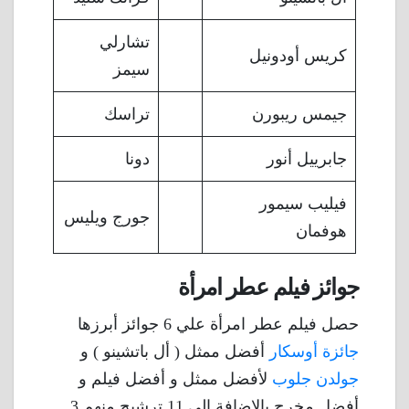
تشارلي
كريس أودونيل
سيمز
جيمس ريبورن
تراسك
جابرييل أنور
دونا
فيليب سيمور
جورج ويليس
هوفمان
جوائز فيلم عطر امرأة
حصل فيلم عطر امرأة علي 6 جوائز أبرزها
جائزة أوسكار
أفضل ممثل ( أل باتشينو ) و
جولدن جلوب
لأفضل ممثل و أفضل فيلم و
أفضل مخرج بالإضافة إلي 11 ترشيح منهم 3