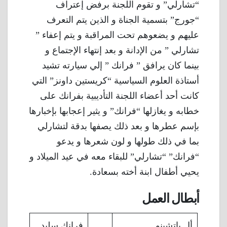
“تشارلي” و تقوم اللجنة برفض إعتراف
“جورج” بتسمية الجناة و الذين يتم التعرف
عليهم و يضعوهم تحت المراقبة و يتم إعفاء ”
تشارلي ” من الإدانة و بعد إنتهاء الإجتماع و
بينما كان يرافق ” فرانك ” إلي سيارته تشيد
أستاذة العلوم السياسية “كريستين داونز” التي
كانت أحد أعضاء اللجنة التأديبية بفرانك على
خطابه و يغازلها “فرانك” و يثير إعجابها بإخبارها
بإسم عطرها و بعد ذلك يصفها بدقة لتشارلي
بما في ذلك طولها و لون شعرها و يدعو
“فرانك” “تشارلي” للبقاء معه في عيد الميلاد و
يحيي أطفال ابنة أخته بسعادة.
أبطال العمل
أل باتشينو
فرانك سليد