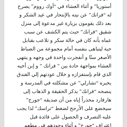
أستوريا” و أثناء العشاء في “أوك رووم” يصرح
له “فرانك” عن نيته بالإنتحار في عيد الشكر و
بعد ذلك يقومون بزيارة غير مدعوة إلى منزل
شقيق “فرانك” حيث يتم الكشف عن سبب
عماه بأنه كان في حالة سكر و تلاعب بقنابل
حية ليتباهى بنفسه أمام مجموعة من الضباط
الأصغر سنًا و أنفجرت واحدة في وجهه و ينتهي
العشاء بمواجهة حادة بين ” فرانك ” و إبن أخيه
الذي قام بإستفزازه و خلال عودتهم إلي الفندق
يخبره “تشارلي” عن مشكلته في المدرسة و
ينصحه “فرانك” بذكر الحقيقة و الذهاب إلى
هارفارد محذراً إياه من أن صديقه “جورج”
سيخضع على الأرجح لضغط “تراسك” لذا يجب
عليه التصرف و الحصول على فائدة قبل
إعتراف “جورج” و أثناء وجودهم في مطعم