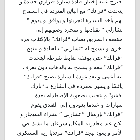
أقترح عليه إختبار قيادة سيارة فيراري جديدة و
يتحدث “فرانك” مع البائع المتردد في السماح
لهم بأخذ السيارة لتجربتها و يوافق و يقوم ”
تشارلي ” بقيادتها و بمجرد وصولهم إلى
منتصف الطريق يصاب “فرانك” بالإكتئاب مرة
أخرى و يسمح له “تشارلي” بالقيادة و يبتهج
“فرانك” حتى يوقفه ضابط شرطة ليتحدث
“فرانك” معه و يسمح له بالذهاب دون يعرف
أنه أعمى و بعد عودة السيارة يصبح “فرانك”
يائسًا و يسير بمفرده في الشارع بـ “بارك
أفينيو” و يتجنب بصعوبة الإصطدام بعدة
سيارات و عندما يعودون إلى الفندق يقوم
“فرانك” بإرسال ” تشارلي ” لشراء السيجار و
لكن عند مغادرته المكان سرعان ما يشك في
الأمر و يعود ليجد “فرانك” مرتديًا زيه العسكري