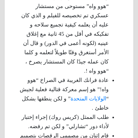
“هوو واه” مستوحى من مستشار
عسكري تم تخصيصه للفيلم و الذي كان
عليه أن يعلمه كيفية تجميع سلاحه و
تفكيكه في أقل من 45 ثانية مع إغلاق
عينيه (لكونه أعمى في الدور) و قال أن
الأمر أستغرق وقتًا طويلاً لتعلمه و كلما
كان عمله جيدًا كان المستشار يصرخ ،
“هوو واه !.
عادة فرانك الغريبة في الصراخ “هوو
واه!” هو إسم معركة قتالية فعلية لجيش
“
الولايات المتحدة
” و لكن ينطقها بشكل
خاطئ .
طلب الممثل (كريس روك) إجراء إختبار
لأداء دور “تشارلي” و لكن تم رفضه.
قام إثنان من مصممي الرقصات بتصميم