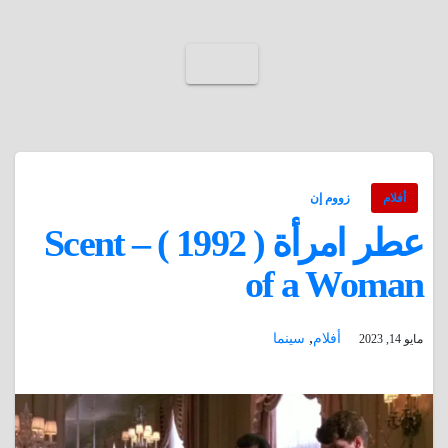
أفلام
زووم إن
عطر امرأة ( 1992 ) – Scent
of a Woman
,
أفلام
سينما
مايو 14, 2023