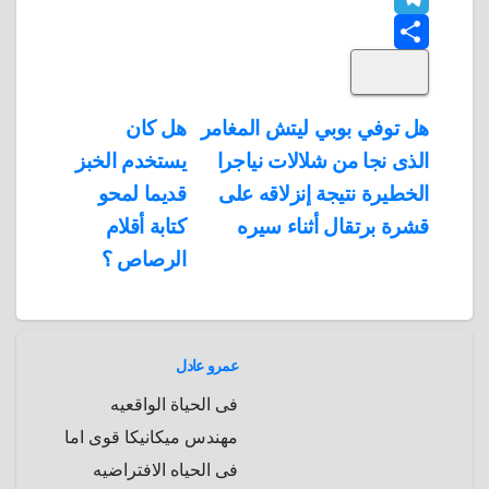
T
o
k
e
e
a
l
S
k
e
e
r
r
t
i
d
p
h
e
s
l
تصفّح
هل توفي بوبي ليتش المغامر
هل كان
A
b
e
a
s
I
الذى نجا من شلالات نياجرا
يستخدم الخبز
المقالات
n
p
o
g
r
t
الخطيرة نتيجة إنزلاقه على
قديما لمحو
p
a
e
r
قشرة برتقال أثناء سيره
كتابة أقلام
a
r
الرصاص ؟
m
d
عمرو عادل
فى الحياة الواقعيه
مهندس ميكانيكا قوى اما
فى الحياه الافتراضيه