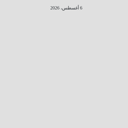
Ski
6 أغسطس، 2026
t
conten
الطري
ق الى
المليو
ن
معلوم
ه
معلومات
من هنا و
هناك