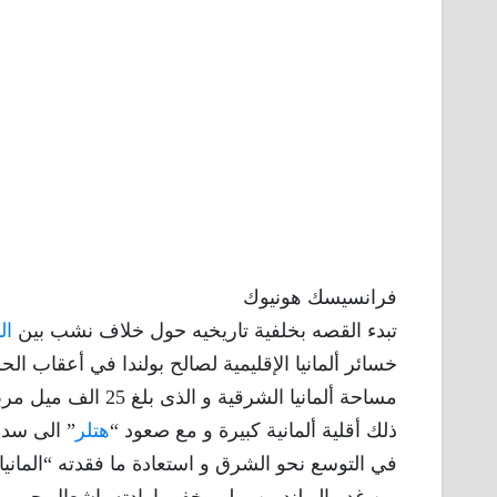
فرانسيسك هونيوك
تبدء القصه بخلفية تاريخيه حول خلاف نشب بين
ال
خسائر ألمانيا الإقليمية لصالح بولندا في أعقاب الحر
مساحة ألمانيا الشر
ذلك أقلية ألمانية كبيرة و مع صعود “
هتلر
” الى سدة
في التوسع نحو الشرق و استعادة ما فقدته “الماني
من غدر البولنديين و لم يخفى ارادته باشعال حرب 