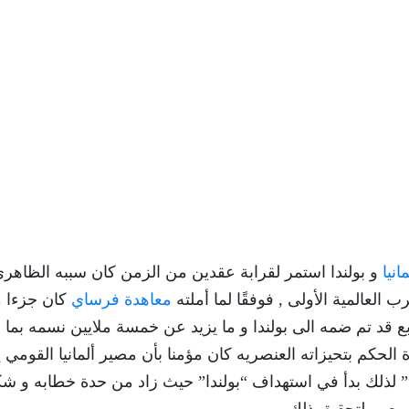
مانيا
و بولندا استمر لقرابة عقدين من الزمن كان سببه الظاهر
ب العالمية الأولى , فوفقًا لما أملته
معاهدة فرساي
كان جزءا 
قية و الذى بلغ 25 الف ميل مربع قد تم ضمه الى بولندا و ما يزيد عن خمسة ملايين نسمه بم
 الحكم بتحيزاته العنصريه كان مؤمنا بأن مصير ألمانيا القومي 
ا” لذلك بدأ في استهداف “بولندا” حيث زاد من حدة خطابه و شك
معهم لتحقيق ذلك .