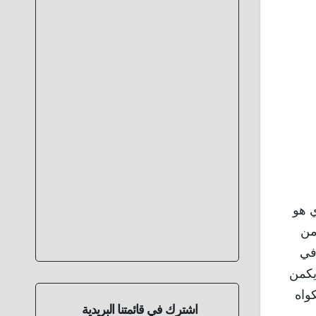
ي هو
من
ا في
يكمن
واه
اشترك في قائمتنا البريدية