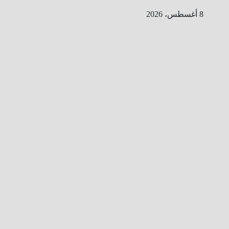
Ski
8 أغسطس، 2026
t
conten
ا
ل
ط
ر
ي
ق
ا
ل
ى