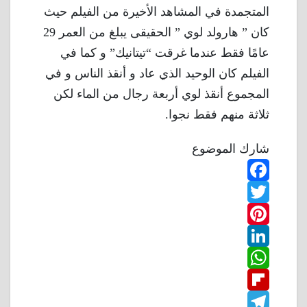
المتجمدة في المشاهد الأخيرة من الفيلم حيث
كان ” هارولد لوي ” الحقيقى يبلغ من العمر 29
عامًا فقط عندما غرقت “تيتانيك” و كما في
الفيلم كان الوحيد الذي عاد و أنقذ الناس و في
المجموع أنقذ لوي أربعة رجال من الماء لكن
ثلاثة منهم فقط نجوا.
شارك الموضوع
F
T
a
w
P
c
L
e
i
i
W
b
n
t
i
F
o
n
h
t
t