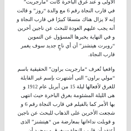
الأولى و عند غرق الباخرة كانت “مارجريت”
في قارب النجاة رقم 6 مع والدة “روز” و قالت
إنه لا يزال هناك متسعًا كبيرًا في قارب النجاة و
أنه يجب عليهم العودة للبحث عن ناجين أخرين
و في النهاية يخبرها المسؤول عن التموين
“روبرت هيتشنز” أن أي ناجٍ جديد سوف يغمر
قارب النجاة.
واقعيا تُعرف “مارجريت براون” الحقيقية باسم
“مولي براون” التى أشتهرت بإسم غير القابلة
للغرق لأفعالها ليلة 15 من أبريل عام 1912 و
هى الليلة المشئومة بغرق الباخرة حيث انتهى
بها الأمر كما بالفيلم في قارب النجاة رقم 6 و
شجعت الأخرين على الذهاب للبحث عن ناجين
و قوبلت نداءاتها بمعارضة من “هيتشنز” الذى
أعتقد أن قارب النجاة سيغرق و بمجرد أن