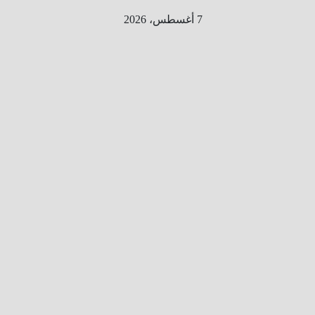
Ski
7 أغسطس، 2026
t
conten
الطري
ق الى
المليو
ن
معلوم
ه
معلومات
من هنا و
هناك