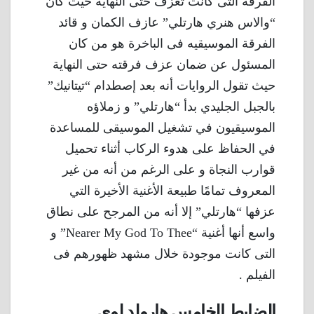
الفرقة التى كانت تعزف حتى النهاية حيث كان
“والاس هنري هارتلي” عازف الكمان و قائد
الفرقة الموسيقيه فى الباخرة هو من كان
المسئول عن ضمان عزف فرقته حتى النهاية
حيث تقول الروايات أنه بعد إصطدام “تيتانيك”
بالجبل الجليدي بدأ “هارتلي” و زملاؤه
الموسيقيون في تشغيل الموسيقى للمساعدة
في الحفاظ على هدوء الركاب أثناء تحميل
قوارب النجاة و على الرغم من أنه من غير
المعروف تمامًا طبيعة الأغنية الأخيرة التي
عزفها “هارتلي” إلا أنه من المرجح على نطاق
واسع أنها أغنية “Nearer My God To Thee” و
التى كانت موجودة خلال مشهد ظهورهم فى
الفيلم .
الضابط الخامس هارولد لوي