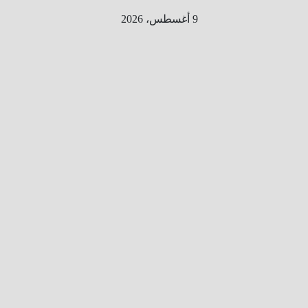
Ski
9 أغسطس، 2026
t
conten
الطري
ق الى
المليو
ن
معلوم
ه
معلومات
من هنا و
هناك