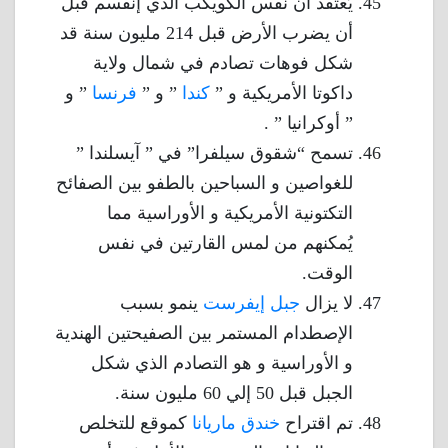
يُعتقد أن نفس الكويكب الذي إنقسم قبل
أن يضرب الأرض قبل 214 مليون سنة قد
شكل فوهات تصادم في شمال ولاية
داكوتا الأمريكية و ”
كندا
” و ”
فرنسا
” و
” أوكرانيا ” .
تسمح “شقوق سيلفرا” في ” آيسلندا ”
للغواصين و السباحين بالطفو بين الصفائح
التكتونية الأمريكية و الأوراسية مما
يُمكنهم من لمس القارتين في نفس
الوقت.
لا يزال
جبل إيفرست
ينمو بسبب
الإصطدام المستمر بين الصفيحتين الهندية
و الأوراسية و هو التصادم الذي شكل
الجبل قبل 50 إلي 60 مليون سنة.
تم اقتراح
خندق ماريانا
كموقع للتخلص