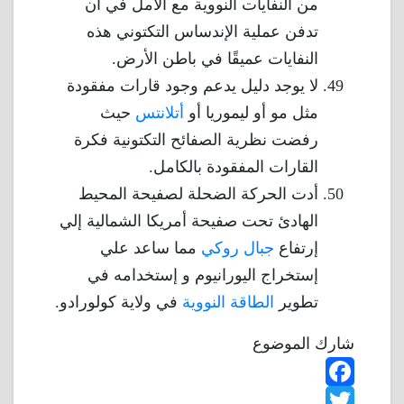
من النفايات النووية مع الأمل في أن
تدفن عملية الإندساس التكتوني هذه
النفايات عميقًا في باطن الأرض.
لا يوجد دليل يدعم وجود قارات مفقودة
مثل مو أو ليموريا أو
أتلانتس
حيث
رفضت نظرية الصفائح التكتونية فكرة
القارات المفقودة بالكامل.
أدت الحركة الضحلة لصفيحة المحيط
الهادئ تحت صفيحة أمريكا الشمالية إلي
إرتفاع
جبال روكي
مما ساعد علي
إستخراج اليورانيوم و إستخدامه في
تطوير
الطاقة النووية
في ولاية كولورادو.
شارك الموضوع
F