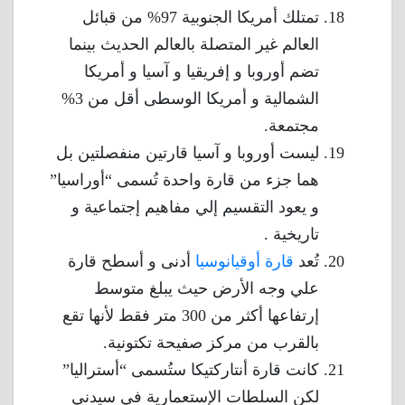
تمتلك أمريكا الجنوبية 97% من قبائل
العالم غير المتصلة بالعالم الحديث بينما
تضم أوروبا و إفريقيا و آسيا و أمريكا
الشمالية و أمريكا الوسطى أقل من 3%
مجتمعة.
ليست أوروبا و آسيا قارتين منفصلتين بل
هما جزء من قارة واحدة تُسمى “أوراسيا”
و يعود التقسيم إلي مفاهيم إجتماعية و
تاريخية .
تُعد
قارة أوقيانوسيا
أدنى و أسطح قارة
علي وجه الأرض حيث يبلغ متوسط
إرتفاعها أكثر من 300 متر فقط لأنها تقع
بالقرب من مركز صفيحة تكتونية.
كانت قارة أنتاركتيكا ستُسمى “أستراليا”
لكن السلطات الإستعمارية في سيدني