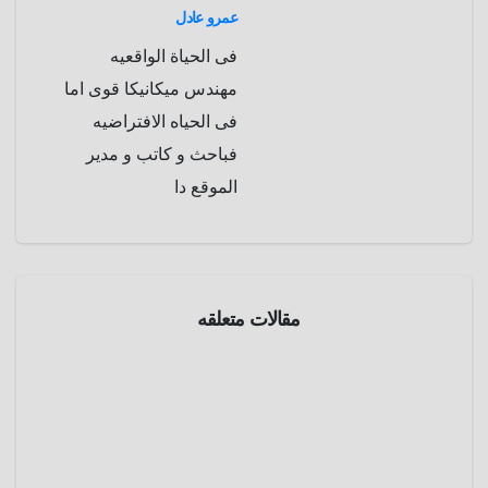
عمرو عادل
فى الحياة الواقعيه
مهندس ميكانيكا قوى اما
فى الحياه الافتراضيه
فباحث و كاتب و مدير
الموقع دا
رياضة
مقالات متعلقه
ومضات
معرفية
50
معلومة
مذهلة
يونيو 29,
عن لعبة
2025
الشطرن