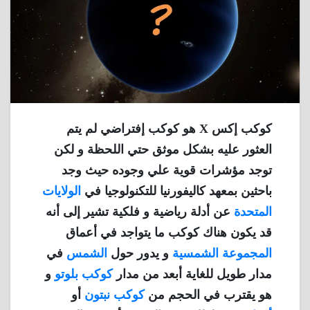
كوكب إكس X هو كوكب إفتراضي لم يتم
العثور عليه بشكل موثق حتي اللحظة و لكن
توجد مؤشرات قوية علي وجوده حيث وجد
باحثين بمعهد كاليفورنيا للتكنولوجيا في
الولايات
المتحدة
عن أدلة رياضية و فلكية تشير إلى أنه
قد يكون هناك كوكب ما يتواجد في أعماق
المجموعة الشمسية
و يدور حول
الشمس
في
مدار طويل للغاية أبعد من مدار
كوكب بلوتو
و
هو يقترب في الحجم من
كوكب نبتون
أو