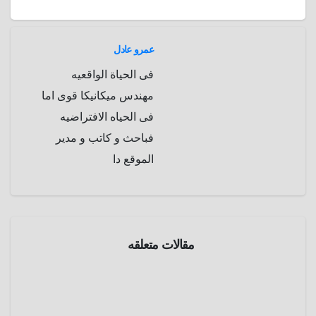
المقالات
n
p
o
g
r
t
p
a
e
r
عمرو عادل
a
r
فى الحياة الواقعيه
m
d
مهندس ميكانيكا قوى اما
فى الحياه الافتراضيه
فباحث و كاتب و مدير
الموقع دا
مقالات متعلقه
موسوعة
الفضاء
الإنفجارا
ت
الراديوية