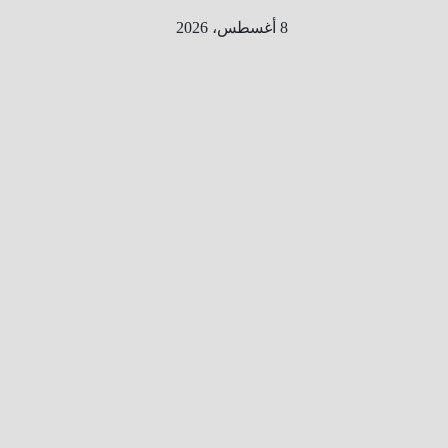
Ski
8 أغسطس، 2026
t
conten
الطري
ق الى
المليو
ن
معلوم
ه
معلومات
من هنا و
هناك