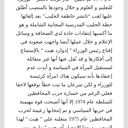
للتعليم و العلوم و خلال وجودها بالمنصب أطلق
عليها لقب “تاتشر خاطفة الحليب” بعد إلغائها
خطة الحليب المدرسية المجانية الشاملة و هو
ما أكسبها إنتقادات حادة لدي الصحافة و وسائل
الإعلام و خلال عملها أيضا واجهت صعوبة في
إقناع رئيس الوزراء ” إدوارد هيث ” بالإستماع
إلى أفكارها و قد نُقل عنها أنها غير متفائلة
لمستقبل المرأة في السياسة و أبدت عدم
إعتقادها بأنه سيكون هناك امرأة كرئيسة
للوزراء و لكن سرعان ما ثبت خطأ توقعها لاحقا
فعلي الرغم من خسارة حزب المحافظين
للسلطة عام 1974 إلا أنها أصبحت قوة مهيمنة
في حزبها السياسي و تم إنتخابها زعيمة لحزب
المحافظين عام 1975 متغلبة علي ” هيث ” لهذا
المنصب و بهذا الإنتصار أصبحت ” مارجريت