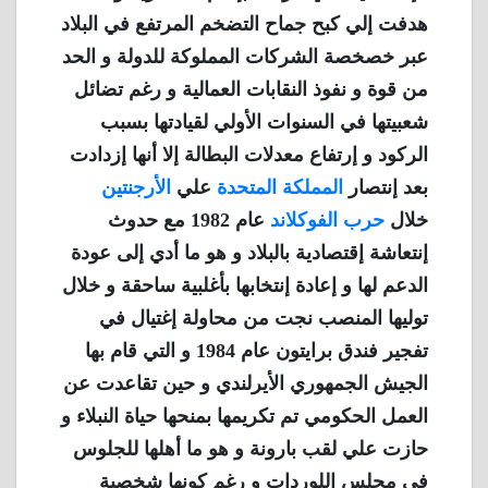
هدفت إلي كبح جماح التضخم المرتفع في البلاد
عبر خصخصة الشركات المملوكة للدولة و الحد
من قوة و نفوذ النقابات العمالية و رغم تضائل
شعبيتها في السنوات الأولي لقيادتها بسبب
الركود و إرتفاع معدلات البطالة إلا أنها إزدادت
بعد إنتصار
المملكة المتحدة
علي
الأرجنتين
خلال
حرب الفوكلاند
عام 1982 مع حدوث
إنتعاشة إقتصادية بالبلاد و هو ما أدي إلى عودة
الدعم لها و إعادة إنتخابها بأغلبية ساحقة و خلال
توليها المنصب نجت من محاولة إغتيال في
تفجير فندق برايتون عام 1984 و التي قام بها
الجيش الجمهوري الأيرلندي و حين تقاعدت عن
العمل الحكومي تم تكريمها بمنحها حياة النبلاء و
حازت علي لقب بارونة و هو ما أهلها للجلوس
في مجلس اللوردات و رغم كونها شخصية