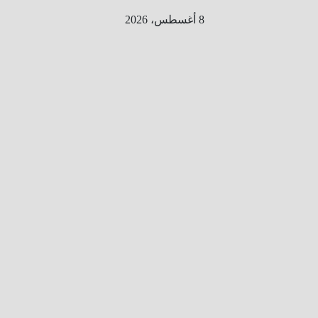
Ski
8 أغسطس، 2026
t
conten
الطري
ق الى
المليو
ن
معلوم
ه
معلومات
من هنا و
هناك