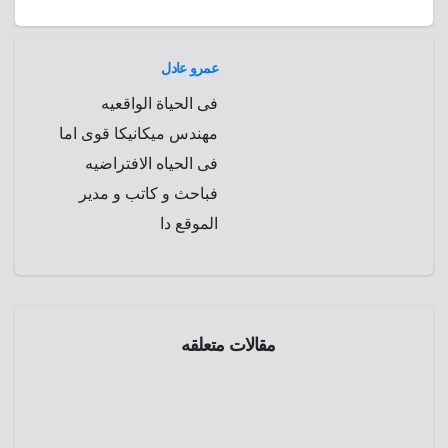
p
a
e
r
a
r
عمرو عادل
m
d
فى الحياة الواقعيه
مهندس ميكانيكا قوى اما
فى الحياه الافتراضيه
فباحث و كاتب و مدير
الموقع دا
بروفايل
مقالات متعلقه
جان
دارك (
1412 –
مارس
1431 )