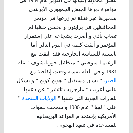
للقلق محاولة إغتيالها في أكتوبر عام 1984 في
مؤامرة دبرها الجيش الجمهوري الأيرلندي
بتفجيرها عبر قنبلة تم زرعها في مؤتمر
المحافظين في برايتون و لحسن حظها لم
تصاب بأذي و أصرت بشجاعة علي إستمرار
المؤتمر و ألقت كلمة في اليوم التالي أما
بالنسبة للسياسة الخارجية فقد إلتقت مع
الزعيم السوفيتي ” ميخائيل جورباتشوف ” عام
1984 و في العام نفسه وقعت إتفاقية مع ”
الصين
” بشأن مستقبل ” هونج كونج ” و بشكل
علني أعربت ” مارجريت تاتشر ” عن دعمها
للغارات الجوية التي شنتها ”
الولايات المتحدة
”
علي ” ليبيا ” عام 1986 و سمحت للقوات
الأمريكية بإستخدام القواعد البريطانية
للمساعدة في تنفيذ الهجوم .