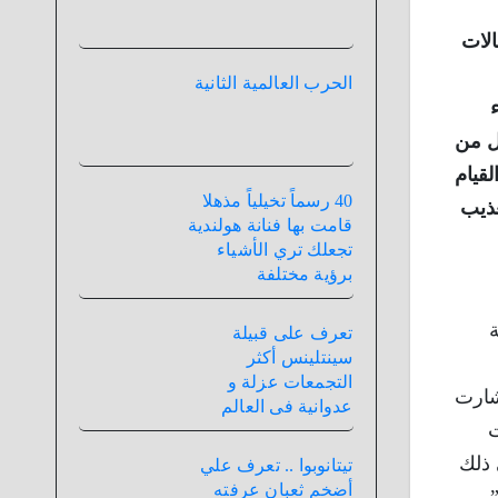
الات
الحرب العالمية الثانية
1 و أستمر لعقد كامل من
 القيام
40 رسماً تخيلياً مذهلا
عذيب
قامت بها فنانة هولندية
تجعلك تري الأشياء
برؤية مختلفة
ة
تعرف على قبيلة
سينتلينس أكثر
التجمعات عزلة و
شارت
عدوانية فى العالم
ت
 ذلك
تيتانوبوا .. تعرف علي
أضخم ثعبان عرفته
”