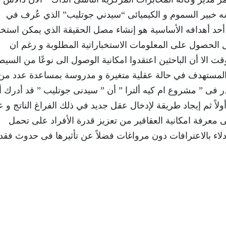
سه خبير السموم و الكيميائى “سيدني جوتليب” الذي عُرف في
أحد أهدافه الأساسية هو إنشاء مصل الحقيقة الذي يمكن استخ
حصول على المعلومات الاستخباراتية المطلوبة و رغم ان
 الا أن الباحثين اعتقدوا امكانية الوصول الى نوعًا من السيط
مستهدف في حالة عقلية متغيرة و مدروسة بمساعدة عدد من
 فى ” مشروع ام كيه ألترا ” أن ” سيدنى جوتليب ” قد أدرك أ
 ثم إيجاد طريقة لإدخال عقل جديد في ذلك الفراغ الناتج و ع
معرفة امكانية العقاقير من تعزيز قدرة الأفراد على تحمل
دلاء بالاعترافات دون مرواغات فضلاً عن تأثيرها فى حدوث فقد