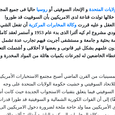
لايات المتحدة
و الإتحاد السوفيتى أو
روسيا
حاليا فى جميع المج
لالها تولدت قناعة لدى الامريكيين بأن السوفييت قد طوروا
العقل و عليه قررت
وكالة المخابرات المركزية
أن تفعل الشيء
نفسه فى برنامج سيء السمعة أطلق عليه اسم كودي مشروع ام كيه ألترا الذى بدء عام 953
 أن توسعت أنشطته من خلال 80 مؤسسة بحثية و جامعة و مستشفى أجريت فيهم تجارب عدة تشمل
دون علمهم بشكل غير قانونى و بعضها لا أخلاقى و أشتملت الت
إعطاء الخاضعين له لجرعات بكميات هائلة من المواد المخدرة و
خمسينيات من القرن الماضي أصبح مجتمع الاستخبارات الأمريكي
د للاتحاد السوفيتي و خشيت حكومة الولايات المتحدة على وجه
السوفيتي فيما يتعلق بتقنيات الاستجواب الجديدة حيث كانت أ
ًا) إلى أن القوات الكورية الشمالية و السوفيتية قد طورا قدرا
الأمريكيين مما ولد حاجة ملحة لضرورة دخول الامريكيين الى
ضمار أيضا و عليه في 13 من أبريل عام 1953 أمر مدير وكالة المخابرات المركزية الناشئ آنذاك ” ألان دالاس 