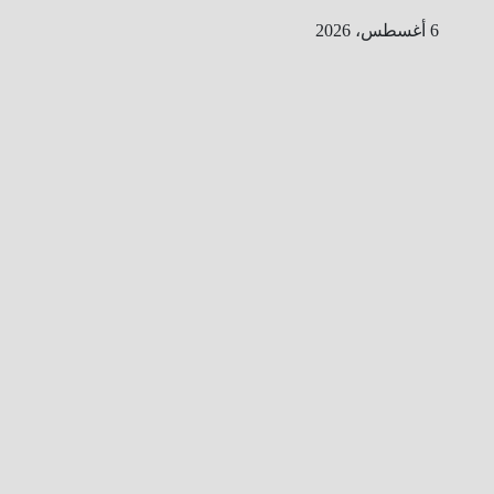
Ski
6 أغسطس، 2026
t
conten
ا
ل
ط
ر
ي
ق
ا
ل
ى