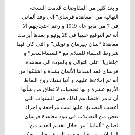
و بعد كثير من المفاوضات قُدمت النسخة
النهائية من “معاهدة فرساي” إلى وفد ألماني
في 7 من مايو عام 1919 و رغم احتجاجهم الا
أنه تم التوقيع عليها في 28 يونيو و بعدها أبرمت
معاهدتا “سان جيرمان و نويلي” و التى كان فيها
شروط الحلفاء للسلام مع “النمسا-المجر” و
“بلغاريا” على التوالي و بالعودة الى معاهدة
فرساي فقد انتقدها الألمان بشدة و اشتكوا من
أنه تم إملاءها عليهم و أنها تنتهك روح النقاط
الأربع عشرة و بها تضحيات لا تطاق من شأنها
أن تدمر اقتصادهم لذلك ففي السنوات التي
أعقبت التصديق عليها تمت مراجعة و اجراء
بعض من التعديلات فى بنود معاهدة فرساي
لصالح “ألمانيا” من خلال تقديم العديد من
التنازلات لهم قبل صعود “أدولف هتلر” لحكم