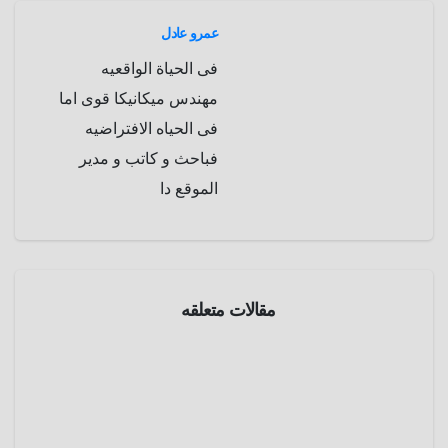
p
a
e
r
عمرو عادل
a
r
فى الحياة الواقعيه
m
d
مهندس ميكانيكا قوى اما
فى الحياه الافتراضيه
فباحث و كاتب و مدير
الموقع دا
مقالات متعلقه
الموسوعة
التاريخيه
حرب
البوير
الثانية
مايو 1,