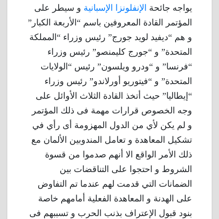
يواجه جائحة
الإنفلونزا الإسبانية
و سيطر على
المؤتمر القادة المعروفين باسم “الأربعة الكبار”
و هم “ديفيد لويد جورج” رئيس وزراء “المملكة
المتحدة” و “جورج كليمنصو” رئيس وزراء
“فرنسا” و “ودرو ويلسون” رئيس “الولايات
المتحدة” و “فيتوريو أورلاندو” رئيس وزراء
“إيطاليا” حيث أتخذ القادة الثلاث الأوائل على
وجه الخصوص قرارات مهمة فى ذلك المؤتمر
و لم يكن لأي من الدول المهزومة أى رأي في
تشكيل المعاهدة و تعامل المندوبين الألمان مع
ذلك الأمر الواقع الا أنهم صدموا من قسوة
الشروط و احتجوا على التناقضات بين
الضمانات التي قدمت لهم عندما تم التفاوض
على الهدنة و المعاهدة الفعلية أمامهم خاصة
بنود قبول الإعتراف بذنب الحرب و تسببهم فى