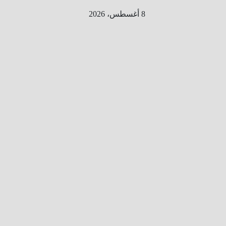
Ski
8 أغسطس، 2026
t
conten
الطري
ق الى
المليو
ن
معلوم
ه
معلومات
من هنا و
هناك