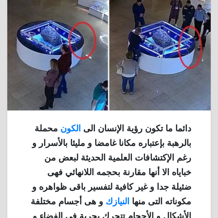
دائما ما تكون رؤية الإنسان الى
الكون
محملة
بالرهبة بإعتباره مكانا غامضا و مليئا بالأسرار و
رغم الإكتشافات العلمية الحديثة لبعض من
خباياه الا أنها مقارنة بحجمه اللانهائي فهى
ضئيلة جدا و غير كافية لتفسير باقى ظواهره و
مكوناته التى منها
النيازك
و هى أجسام مختلفة
الأشكال و الأحجام تتحرك بحرية فى الفضاء و