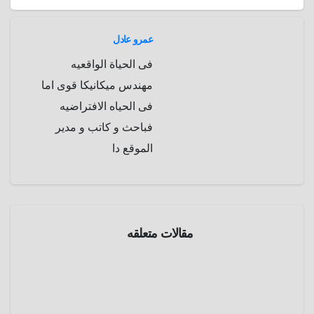
عمرو عادل
فى الحياة الواقعيه
مهندس ميكانيكا قوى اما
فى الحياه الافتراضيه
فباحث و كاتب و مدير
الموقع دا
غموض
مقالات متعلقه
لغز
مستعمر
ة رونوك
مارس
.. هل
10,