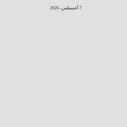
Ski
7 أغسطس، 2026
t
conten
الطري
ق الى
المليو
ن
معلوم
ه
معلومات
من هنا و
هناك