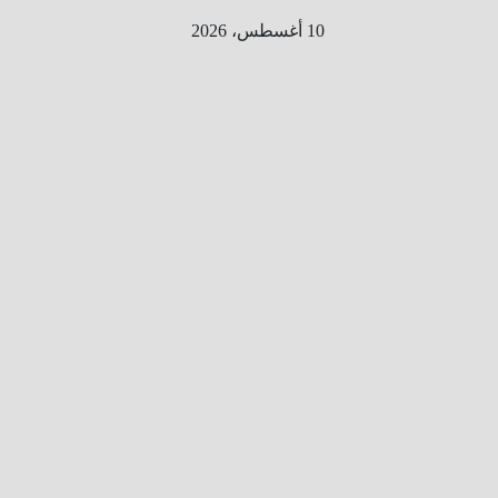
Ski
10 أغسطس، 2026
t
conten
الطري
ق الى
المليو
ن
معلوم
ه
معلومات
من هنا و
هناك