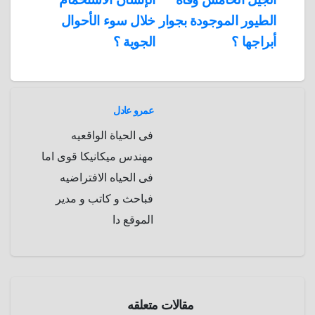
المقالات
n
p
o
g
r
t
الطيور الموجودة بجوار
خلال سوء الأحوال
p
a
e
r
أبراجها ؟
الجوية ؟
a
r
m
d
عمرو عادل
فى الحياة الواقعيه
مهندس ميكانيكا قوى اما
فى الحياه الافتراضيه
فباحث و كاتب و مدير
الموقع دا
مدقق
المعلومات
مقالات متعلقه