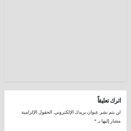
هل تم
الشتاء ؟
العثور
علي
ديسمبر
جثمان
19,
رجل
مفقود
2024
منذ
عمرو
عقدين
عادل
عن
طريق
جوجل
إيرث ؟
اترك تعليقاً
لن يتم نشر عنوان بريدك الإلكتروني.
الحقول الإلزامية
مشار إليها بـ
*