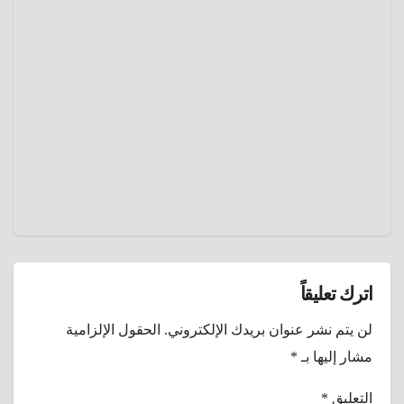
البرتغالي
خندق
بنين ..
أعجوبة
مارس 9,
معمارية
2025
أفريقية
منسية
عمرو
نافست
عادل
سور
الصين
العظيم
اترك تعليقاً
لن يتم نشر عنوان بريدك الإلكتروني.
الحقول الإلزامية
مشار إليها بـ
*
التعليق
*