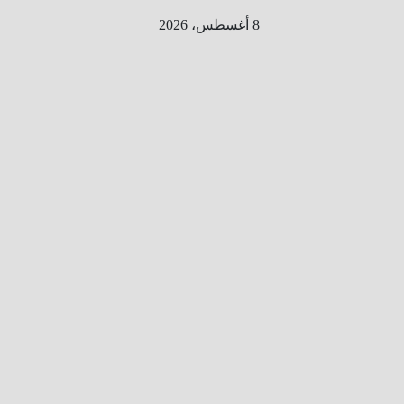
Ski
8 أغسطس، 2026
t
conten
الطري
ق الى
المليو
ن
معلوم
ه
معلومات
من هنا و
هناك