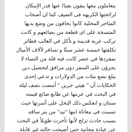
يتعاملون معها يبقون بعيدًا عنها قدر الإمكان
لرائحتها الكريهه فى الصيف كما ان أصحاب
المتاجر المحلية كانوا يخافون من وضع يديها
المتسخة على اى قطعة من بضائعهم و كانت
تركب عربة قديمة و تأكل في الغالب فطائر
تكلفتها خمسة عشر سنتًا و تسافر لآلاف الأميال
بمفردها في عصر كانت فيه قلة من النساء لا
يجرؤن على السفر دون مرافق لتحصيل دين
يبلغ بضع مئات من الدولارات و تدعي إحدى
الحكايات أن ” هيتي جرين ” أمضت نصف ليلة
في البحث في عربتها عن طابع ضائع قيمته
سنتان و انعكس ذلك البخل على أسرتها حيث
تسببت فى معاناة ابنها “نيد” من بتر ساقه
بسبب حادث تزلج لأنها تأخرت طويلاً في البحث
عن عيادة مجانية حتى أصبحت حالته غير قابلة