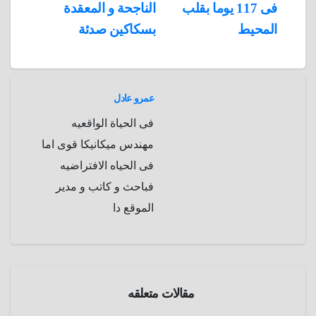
فى 117 يوما بقلب
الناجحة و المعقدة
a
r
المحيط
بسكاكين صدئة
m
d
عمرو عادل
فى الحياة الواقعيه
مهندس ميكانيكا قوى اما
فى الحياه الافتراضيه
فباحث و كاتب و مدير
الموقع دا
الحرب
العالمية
الثانية
مقالات متعلقه
تاريخ