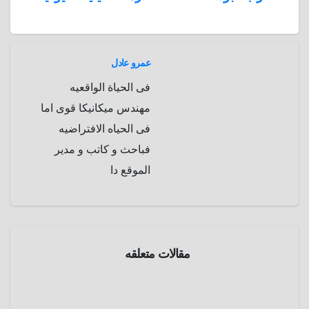
A
b
e
a
s
I
المقالات
n
p
o
g
r
t
p
a
e
r
عمرو عادل
a
r
فى الحياة الواقعيه
m
d
مهندس ميكانيكا قوى اما
فى الحياه الافتراضيه
فباحث و كاتب و مدير
الموقع دا
مقالات متعلقه
الموسوعة
التاريخيه
حرب
البوير