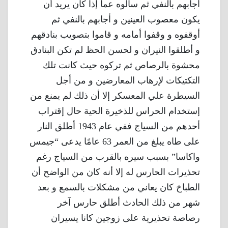
أجابهم بالنفي ثم سألوه عما إذا كان يريد أن
يكون معصوب العينين و أجابهم بالنفي ثم
أوقفوه و وقفوا أمامه و قاموا بتصويب بنادقهم
و أطلقوا النيران و لحسن الحظ لم تكن البنادق
محشوة بالرصاص ثم تركوه حيث كانت تلك
التكتيكات لإرهاب المعارضين و من أجل
السيطرة علي المعسكر إلا أن ذلك لم يمنع من
إستخدام الحراس للذخيرة الحية حال إقتراب
أحدهم من السياج ففي عام 1943 أطلق النار
على طاه يبلغ من العمر 63 عامًا يدعى “جيمس
واكاسا” بسبب سيره بالقرب من السياج رغم
تحذيرات الحارس له إلا أنه كان من الواضح أن
الطباخ كان يعاني من مشكلات بالسمع و بعد
شهر من ذلك الحادث أطلق حارس آخر
رصاصة تحذيرية على زوجين كانا يسيران