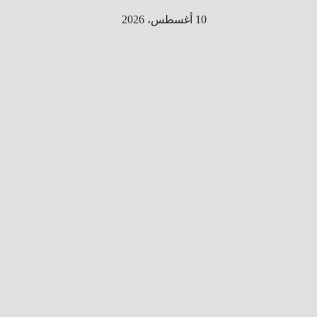
Ski
10 أغسطس، 2026
t
conten
الطري
ق الى
المليو
ن
معلوم
ه
معلومات
من هنا و
هناك