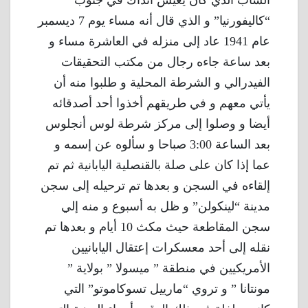
الشاب الذي كان يعيش آنذاك في جنوب
“كاليفورنيا” و الذي قال أنه مساء يوم 7 ديسمبر
عام 1941 عاد إلى منزله في العاشرة مساء و
بعد ساعة جاءه رجال من مكتب التحقيقات
الفيدرالي و الشرطة المحلية و طلبوا منه أن
يأتي معهم و في طريقهم أخذوا أحد أصدقائه
أيضا و وصلوا إلى مركز شرطة لوس أنجلوس
بعد الساعة 3:00 صباحا و سألوه عن إسمه و
عما إذا كان على صلة بالقنصلية اليابانية ثم تم
إلقاءه في السجن و بعدها تم ترحيله إلى سجن
مدينة “لينكولن” و ظل به أسبوع و منه إلي
سجن المقاطعة حيث مكث 10 أيام و بعدها تم
نقله إلى أحد معسكرات إعتقال اليابانيين
الأمريكيين في منطقة ” ميسولا ” بولاية ”
مونتانا ” و تروي “مارييل تسوكاموتو” التي