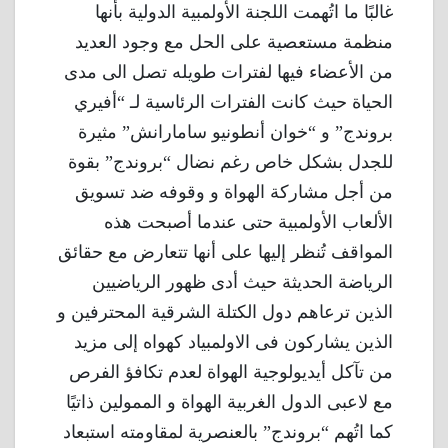
غالبًا ما اتُهمت اللجنة الأولمبية الدولية بأنها
منظمة مستعصية على الحل مع وجود العديد
من الأعضاء فيها لفترات طويله تصل الى مدى
الحياة حيث كانت الفترات الرئاسية لـ “أفيري
بروندج” و “خوان أنطونيو سامارانش” مثيرة
للجدل بشكل خاص رغم نضال “بروندج” بقوة
من أجل مشاركة الهواة و وقوفه ضد تسويق
الألعاب الأولمبية حتى عندما أصبحت هذه
المواقف تُنظر إليها على أنها تتعارض مع حقائق
الرياضة الحديثة حيث أدى ظهور الرياضيين
الذين ترعاهم دول الكتلة الشرقية المحترفين و
الذين يشاركون فى الاولمبياد كهواه إلى مزيد
من تآكل أيديولوجية الهواة لعدم تكافؤ الفرص
مع لاعبى الدول الغربية الهواة و الممولين ذاتيًا
كما اتُهم “بروندج” بالعنصرية لمقاومته استبعاد