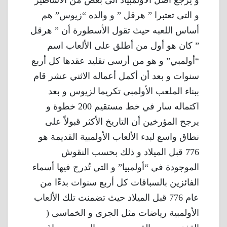
و يرجع أصل الأولمبياد الى بعض من الأساطير
و التى تعتبرا ” هرقل ” و والده “زيوس” هم
أساس اللعبه حيث تقول الأسطورة أن ” هرقل
” كان هو أول من أطلق على الألعاب اسم
“أولمبي” و هو من أرسى تقليد عقدها كل أربع
سنوات و بعد أن أكمل أعماله الاثني عشر قام
ببناء الملعب الأولمبي تكريما لزيوس و بعد
اكتماله سار في خط مستقيم 200 خطوة و
يرجح المؤرخين أن التاريخ الأكثر قبولاً على
نطاق واسع لبدء الألعاب الأولمبية القديمة هو
776 قبل الميلاد و ذلك بحسب النقوش
الموجودة في “أولمبيا” و التي تُدرج فيها أسماء
الفائزين بالسباقات كل أربع سنوات بدءًا من
عام 776 قبل الميلاد حيث تضمنت تلك الألعاب
الأولمبية رياضات مثل الجرى و الخماسى (