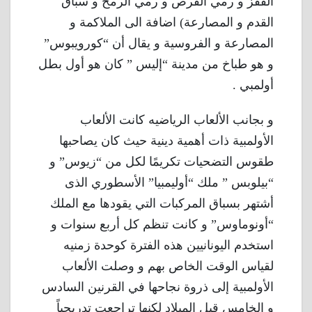
القفز و رمي القرص و رمي الرمح و سباق
القدم و المصارعة) اضافة الى الملاكمة و
المصارعة و الفروسية و يقال أن “كورويبوس”
و هو طباخ من مدينة “إليس ” كان هو أول بطل
أولمبي .
و بجانب الألعاب الرياضيه كانت الألعاب
الأولمبية ذات أهمية دينية حيث كان يصاحبها
طقوس التضحيات تكريمًا لكل من “زيوس” و
“بيلوبس ” ملك “أوليمبيا” الأسطوري الذى
أشتهر بسباق المركبات التي يقودها مع الملك
“أونوماوس” و كانت تنظم كل أربع سنوات و
استخدم اليونانيين هذه الفترة كوحدة زمنيه
لقياس الوقت الخاص بهم و وصلت الألعاب
الأولمبية إلى ذروة نجاحها في القرنين السادس
و الخامس قبل الميلاد لكنها تراجعت تدريجياً