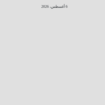
Ski
6 أغسطس، 2026
t
conten
الطري
ق الى
المليو
ن
معلوم
ه
معلومات
من هنا و
هناك