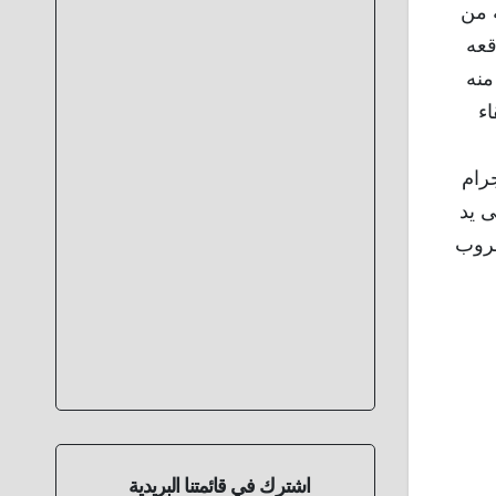
فيه من
قعه
منه
اء
رام
د تغير على يد
هروب
اشترك في قائمتنا البريدية