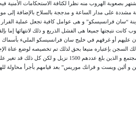
بإنشاء سجن الكاتراز عام 1934 الذى أشتهر بصعوبة الهروب منه نظرا لكثافة الاستحكامات الأمنية 
 مشددة على مدار الساعة و مدججة بالسلاح بالإضافة إلى مو
ينة “سان فرانسيسكو” و هى عوامل كافية تجعل عملية الفرار 
 محاولة سابقة للهروب كانت نتيجتها جميعا هى الفشل الذريع و ذلك لانتهائها إما بإلق
ران عليهم أو غرقهم في خليج سان فرانسيسكو المليء بأسماك
ك السجن بإعتباره منيعا بحق لذلك تم تخصيصه لوضع عتاة الإج
فيه و اكثرهم شهرة و خطورة لعزلهم تماما عن المجتمع و الذين بلغ عددهم 1500 نزيل و لكن كل ذلك ق
ن و ألين ويست و فرانك موريس” بعد قيامهم بأجرأ محاولة لل