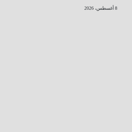
Ski
8 أغسطس، 2026
t
conten
ا
ل
ط
ر
ي
ق
ا
ل
ى