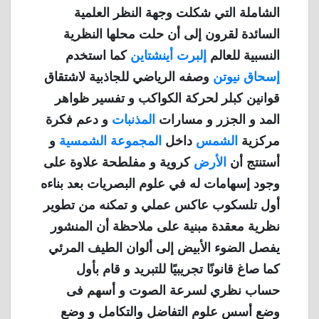
الشاملة التي شكلت وجهة النظر العلمية
السائدة لقرون إلى أن حلت محلها النظرية
النسبية للعالم
إلبرت أينشتاين
كما استخدم
إسحاق نيوتن
وصفه الرياضي للجاذبية لاشتقاق
قوانين كبلر لحركة الكواكب و تفسير ظواهر
المد و الجزر و مسارات
المذنبات
و دعم فكرة
مركزية
الشمس
داخل
المجموعة الشمسية
و
أستنتج أن
الأرض
كروية و مفلطحة علاوة على
وجود إسهامات له في علوم البصريات بعد بناءه
أول تلسكوب عاكس عملي و تمكنه من تطوير
نظرية معقدة مبنية على ملاحظة أن المنشور
يفصل الضوء الأبيض إلى ألوان الطيف المرئي
كما صاغ قانونًا تجريبيًا للتبريد و قام بأول
حساب نظري لسرعة الصوت و أسهم فى
وضع أسس علوم التفاضل والتكامل و وضع