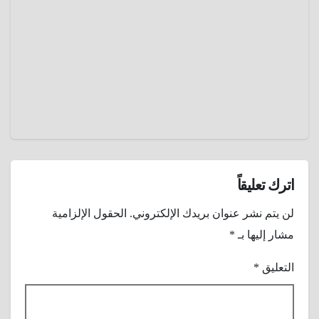
جثمان
19,
رجل
مفقود
2024
منذ
عمرو
عقدين
عادل
عن
طريق
جوجل
إيرث ؟
اترك تعليقاً
لن يتم نشر عنوان بريدك الإلكتروني.
الحقول الإلزامية
مشار إليها بـ
*
التعليق
*