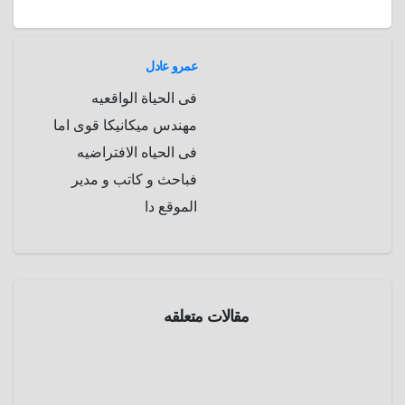
m
d
عمرو عادل
فى الحياة الواقعيه
مهندس ميكانيكا قوى اما
فى الحياه الافتراضيه
فباحث و كاتب و مدير
الموقع دا
مدقق
المعلومات
مقالات متعلقه
هل تلك
الصورة
كانت أحد
مارس
الطرق