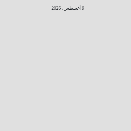
Ski
9 أغسطس، 2026
t
conten
الطري
ق الى
المليو
ن
معلوم
ه
معلومات
من هنا و
هناك