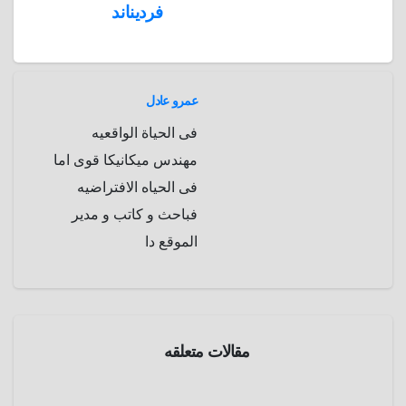
فرديناند
p
a
e
r
a
r
m
d
عمرو عادل
فى الحياة الواقعيه
مهندس ميكانيكا قوى اما
فى الحياه الافتراضيه
فباحث و كاتب و مدير
الموقع دا
مقالات متعلقه
الموسوعة
التاريخيه
حرب