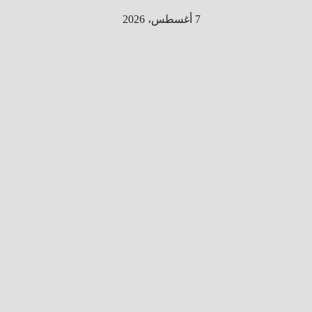
Ski
7 أغسطس، 2026
t
conten
الطري
ق الى
المليو
ن
معلوم
ه
معلومات
من هنا و
هناك