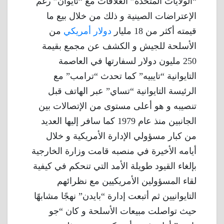
“الولايات المتحدة” العلاقات مع “تايوان” رغم
الإعتراضات الصينية و ذلك من خلال بيع ما
قيمته أكثر من 18 مليار
دولار أمريكي
من
الأسلحة للجيش و الكشف عن مجمع بقيمة
250 مليون دولار لسفارتها في العاصمة
التايوانية “تايبيه” كما تحدث “ترامب” مع
الرئيسة التايوانية “تساي” عبر الهاتف قبل
تنصيبه و هو أعلى مستوى من الإتصالات بين
الجانبين منذ عام 1979 كما سافر إليها العديد
من كبار مسؤولي الإدارة الأمريكية و خلال
أيامه الأخيرة في منصبه قامت وزارة الخارجية
بإلغاء القيود طويلة الأمد التي تنحكم في كيفية
لقاء المسؤولين الأمريكيين مع نظرائهم
التايوانيين ثم أتبعت إدارة “بايدن” نهجًا مشابهًا
حيث تواصلت مبيعات الأسلحة و كان “جو