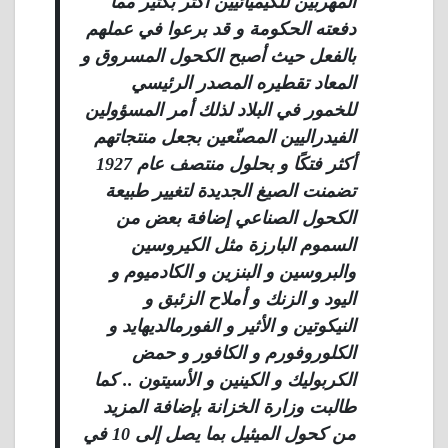
المهربين للكيميائيين أكثر بكثير مما
دفعته الحكومة و قد برعوا في عملهم
بالفعل حيث أصبح الكحول المسروق و
المعاد تقطيره المصدر الرئيسي
للخمور في البلاد لذلك أمر المسؤولين
الفيدراليين المصنّعين بجعل منتجاتهم
أكثر فتكًا و بحلول منتصف عام 1927
تضمنت الصيغ الجديدة لتغيير طبيعة
الكحول الصناعي إضافة بعض من
السموم البارزة مثل الكيروسين
والبروسين و البنزين و الكادميوم و
اليود و الزنك و أملاح الزئبق و
النيكوتين و الأثير و الفورمالديهايد و
الكلوروفورم و الكافور و حمض
الكربوليك و الكينين و الأسيتون .. كما
طالبت وزارة الخزانة بإضافة المزيد
من كحول الميثيل بما يصل إلى 10 في