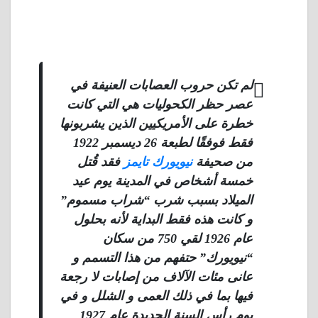
لم تكن حروب العصابات العنيفة في
عصر حظر الكحوليات هي التي كانت
خطرة على الأمريكيين الذين يشربونها
فقط فوفقًا لطبعة 26 ديسمبر 1922
من صحيفة
نيويورك تايمز
فقد قُتل
خمسة أشخاص في المدينة يوم عيد
الميلاد بسبب شرب “شراب مسموم”
و كانت هذه فقط البداية لأنه بحلول
عام 1926 لقي 750 من سكان
“نيويورك” حتفهم من هذا التسمم و
عانى مئات الآلاف من إصابات لا رجعة
فيها بما في ذلك العمى و الشلل و في
يوم رأس السنة الجديدة عام 1927