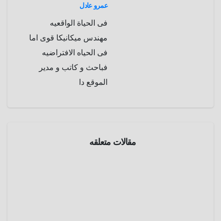
عمرو عادل
فى الحياة الواقعيه
مهندس ميكانيكا قوى اما
فى الحياه الافتراضيه
فباحث و كاتب و مدير
الموقع دا
مدقق
المعلومات
مقالات متعلقه
هل تلك
الصورة
كانت أحد
مارس
الطرق
13,
العلاجية
للتخلص
2025