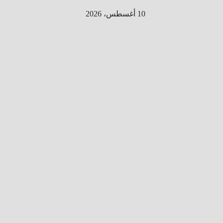
Ski
10 أغسطس، 2026
t
conten
الطري
ق الى
المليو
ن
معلوم
ه
معلومات
من هنا و
هناك