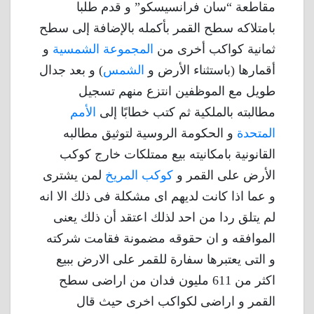
مقاطعة “سان فرانسيسكو” و قدم طلبا
بامتلاكه سطح القمر بأكمله بالإضافة إلى سطح
ثمانية كواكب أخرى من
المجموعة الشمسية
و
أقمارها (باستثناء الأرض و
الشمس
) و بعد جدال
طويل مع الموظفين انتزع منهم تسجيل
مطالبته بالملكية ثم كتب خطابًا إلى
الأمم
المتحدة
و الحكومة الروسية لتوثيق مطالبه
القانونية بامكانيته بيع ممتلكات خارج كوكب
الأرض على القمر و
كوكب المريخ
لمن يشترى
و عما اذا كانت لديهم اى مشكلة فى ذلك الا انه
لم يتلق ردا من احد لذلك اعتقد أن ذلك يعنى
الموافقه و ان حقوقه مضمونة فقامت شركته
و التى يعتبرها سفارة للقمر على الارض ببيع
اكثر من 611 مليون فدان من اراضى سطح
القمر و اراضى لكواكب اخرى حيث قال