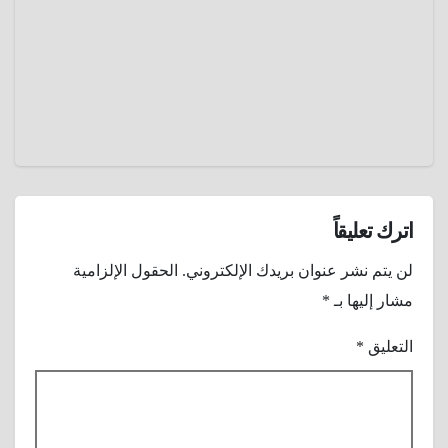
خصم ..
2025
كيف
حوّل
عمرو
محل
عادل
حلاقة
كراسيه
إلي
منصات
تعليمية
للأطفال
اترك تعليقاً
؟
لن يتم نشر عنوان بريدك الإلكتروني.
الحقول الإلزامية
مشار إليها بـ
*
التعليق
*