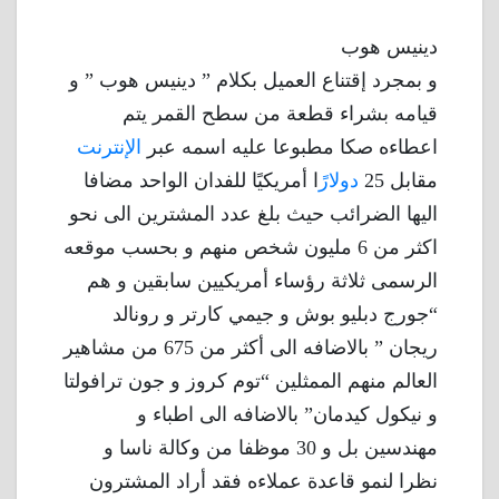
دينيس هوب
و بمجرد إقتناع العميل بكلام ” دينيس هوب ” و
قيامه بشراء قطعة من سطح القمر يتم
اعطاءه صكا مطبوعا عليه اسمه عبر
الإنترنت
مقابل 25
دولار
ًا أمريكيًا للفدان الواحد مضافا
اليها الضرائب حيث بلغ عدد المشترين الى نحو
اكثر من 6 مليون شخص منهم و بحسب موقعه
الرسمى ثلاثة رؤساء أمريكيين سابقين و هم
“جورج دبليو بوش و جيمي كارتر و رونالد
ريجان ” بالاضافه الى أكثر من 675 من مشاهير
العالم منهم الممثلين “توم كروز و جون ترافولتا
و نيكول كيدمان” بالاضافه الى اطباء و
مهندسين بل و 30 موظفا من وكالة ناسا و
نظرا لنمو قاعدة عملاءه فقد أراد المشترون