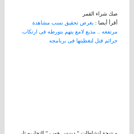
صك شراء القمر
أقرأ أيضا :
بغرض تحقيق نسب مشاهدة
مرتفعه .. مذيع لامع يتهم بتورطه فى ارتكاب
جرائم قتل لتغطيتها فى برنامجه
و نتيجة لنشاطات ” دينيس هوب ” التجاريه ثار