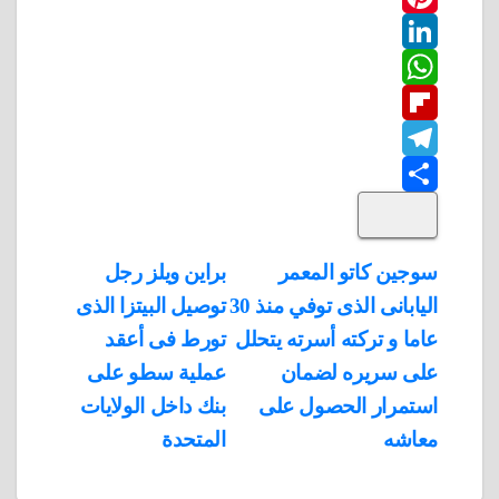
w
P
c
L
e
i
i
W
b
n
t
i
F
o
n
h
t
t
T
o
k
e
e
a
l
S
k
e
e
r
r
t
i
d
p
h
e
s
l
تصفّح
سوجين كاتو المعمر
براين ويلز رجل
A
b
e
a
s
I
اليابانى الذى توفي منذ 30
توصيل البيتزا الذى
المقالات
n
p
o
g
r
t
عاما و تركته أسرته يتحلل
تورط فى أعقد
p
a
e
r
على سريره لضمان
عملية سطو على
a
r
استمرار الحصول على
بنك داخل الولايات
m
d
معاشه
المتحدة