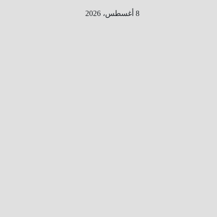
Ski
8 أغسطس، 2026
t
conten
الطري
ق الى
المليو
ن
معلوم
ه
معلومات
من هنا و
هناك