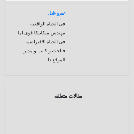
عمرو عادل
فى الحياة الواقعيه
مهندس ميكانيكا قوى اما
فى الحياه الافتراضيه
فباحث و كاتب و مدير
الموقع دا
مقالات متعلقه
طرائف
و
غرائب
عروس
علي
الأرض
يوليو 8,
وعريس