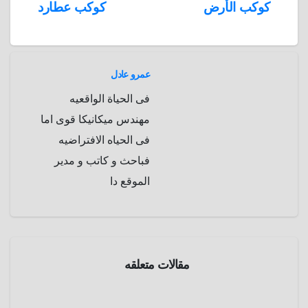
تصفّح
كوكب الأرض
كوكب عطارد
A
b
e
a
s
I
المقالات
n
p
o
g
r
t
p
a
e
r
عمرو عادل
a
r
فى الحياة الواقعيه
m
d
مهندس ميكانيكا قوى اما
فى الحياه الافتراضيه
فباحث و كاتب و مدير
الموقع دا
مقالات متعلقه
موسوعة
الفضاء
الإنفجارا