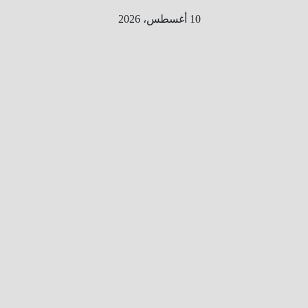
Ski
10 أغسطس، 2026
t
conten
الطري
ق الى
المليو
ن
معلوم
ه
معلومات
من هنا و
هناك