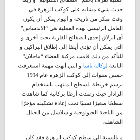
عملية تُعرف باسم “الصفائح التكتونية” و ربما
حدث شيء مشابه على كوكب الزهرة في
وقت مبكر من تاريخه و اليوم يمكن أن يكون
العامل الرئيسي لهذه العملية هى “الاندساس”
أى انزلاق إحدى الصفائح القارية تحت أخرى و
التي يمكن أن تؤدي أيضًا إلى إطلاق البراكين و
للتأكد من ذلك قامت مركبة الفضاء “ماجلان”
التابعة ل
وكالة ناسا
و التي أنهت مهمة استغرقت
خمس سنوات إلى كوكب الزهرة عام 1994
برسم خريطة للسطح الملتهب باستخدام
الرادار حيث رصدت أرضًا بركانية كما شاهدت
سطحًا صغيرًا نسبيًا تمت إعادة تشكيله مؤخرًا
من الناحية الجيولوجية و سلاسل من الجبال
الشاهقة.
و بالنسبة الى سطح كوكب الزهرة فقد كان