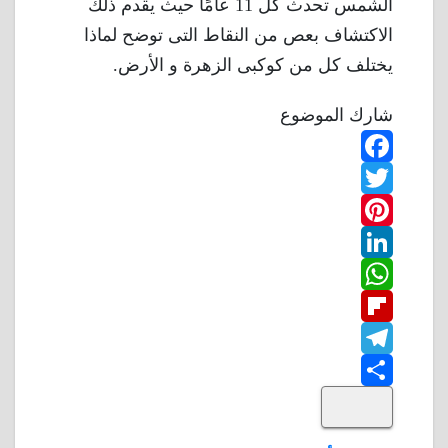
الشمس تحدث كل 11 عامًا حيث يقدم ذلك
الاكتشاف بعص من النقاط التى توضح لماذا
يختلف كل من كوكبى الزهرة و الأرض.
شارك الموضوع
F
T
a
w
P
c
L
e
i
i
W
b
n
t
i
F
o
n
h
t
t
T
o
k
e
e
a
l
S
k
e
e
r
r
t
i
d
p
h
e
s
l