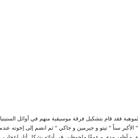
 بالموهبة فقد قام بتشكيل فرقة موسيقية منهم في أوائل الستيني
لأكبر سناً ” تيتو و جيرمين و جاكي ” ثم انضم إلى إخوته عندم
 و أظهر مدى و عمقًا ملحوظين فى أدائه بشكل أثار إعجاب