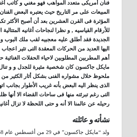
فنان أمريكى متعدد المواهب فهو مغني و كاتب أغ
المبيعات على مر التاريخ حيث يعتبره البعض الفنان
للأرقام القياسيه , و نظرا لنجاحات أغانيه المتتالية 
الجديدة فقد أطلق عليه معجبيه لقب ملك البوب و ذ
اليها العديد من الحركات المعقدة التى تثير اعج
أهم المطربين المطلوبين لاحياء الحفلات الغنائية ح
مايكل جاكسون كان شخصية مثيرة للجدل و و تنال 
ملحوظ خلال مشواره الفنى بشكل أثار الكثير من ا
الذى ينظر اليه البعض بأنه غريب الأطوار بجانب اته
التى رغم تبرئته منها فى ساحات القضاء الا أنها ظ
رحيله عن عالمنا الا أنه و حتى اللحظة لا تزال أغان
نشأته و عائلته
ولد “مايكل جاكسون” في 29 من أغسطس عام 1958 في جاري بولاية “إنديانا” فى