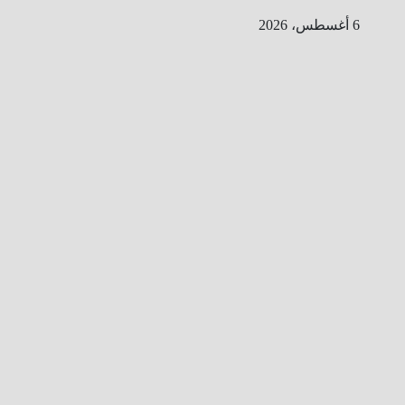
Ski
6 أغسطس، 2026
t
conten
ا
ل
ط
ر
ي
ق
ا
ل
ى