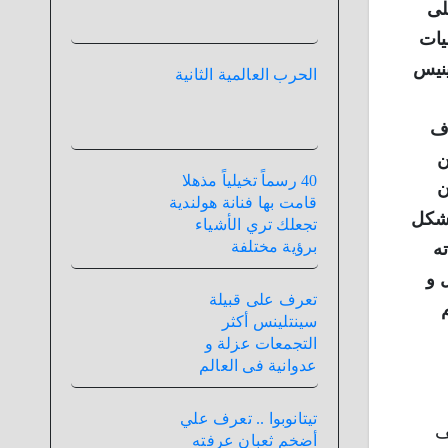
لى
يات
 داخل موسوعة جينيس
الحرب العالمية الثانية
اف
ن
40 رسماً تخيلياً مذهلا
ن
قامت بها فنانة هولندية
بشكل
تجعلك تري الأشياء
برؤية مختلفة
ه
 و
تعرف على قبيلة
سينتلينس أكثر
التجمعات عزلة و
عدوانية فى العالم
تيتانوبوا .. تعرف علي
ف
أضخم ثعبان عرفته