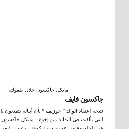
مايكل جاكسون خلال طفولته
جاكسون فايف
نتيجة اعتقاد الوالد ” جوزيف ” بأن أبنائه يتمتعون
التى تألفت فى البداية من إخوة ” مايكل جاكسون ” ا
في الخامسة من عمره و برز كمغني رئيسي للفريق