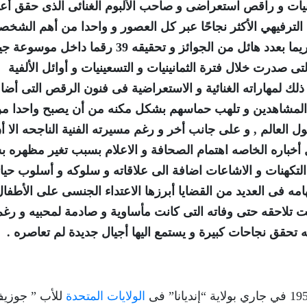
نيات و راقص استعراضى و صاحب الألبوم الغنائى الذى حقق أع
 الترفيهي الأكثر نجاحًا عبر كل العصور و واحدا من أهم الشخص
المؤثرة فى القرن العشرين بعد أن أصبح الأكثر تكريما بعدد هائل من الجوائز و تحقيقه 39 رقما
التى صدرت خلال فترة الثمانينيات و التسعينيات و أوائل الألفية
لك لمهاراته الغنائية و الاستعراضية فى فنون الرقص التى أض
اب المشاهدين و تلهب حماسهم بشكل مكنه من أن يصبح واحدا م
ول العالم , و على جانب أخر و رغم مسيرته الفنية الناجحه الا أ
أخباره الخاصه اهتمام الصحافة و الاعلام بسبب تغير مظهره 
لتكهنات و الاشاعات اضافة الى علاقاته و سلوكه و أسلوب حيات
امه فى العديد من القضايا أبرزها الاعتداء الجنسى على الأطفال
لت تلاحقه حتى وفاته التى كانت مأساوية و صادمة لمحبيه و رغم
يه تحقق نجاحات كبيرة و يستمع اليها أجيال جديدة لم تعاصره .
الولايات المتحدة
للأب ” جوزي