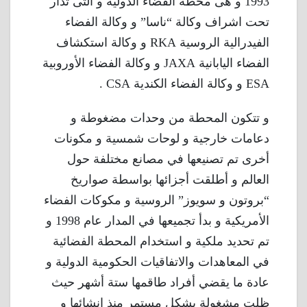
1993 و هى محطة الفضاء الدوليه و التى تدار
تحت اشراف وكالة “ناسا” و وكالة الفضاء
الفيدرالية الروسية RKA و وكالة استكشاف
الفضاء اليابانية JAXA و وكالة الفضاء الأوروبية
ESA و وكالة الفضاء الكندية CSA .
و تتكون المحطة من وحدات مضغوطة و
دعامات خارجية و لوحات شمسية و مكونات
أخرى تم تصنيعها في مصانع مختلفة حول
العالم و أطلقت أجزائها بواسطة صواريخ
“بروتون و سويوز” الروسية و مكوكات الفضاء
الأمريكية و بدأ تجميعها في المدار عام 1998 و
تم تحديد ملكية و استخدام المحطة الفضائية
في المعاهدات والاتفاقيات الحكومية الدولية و
عادة ما يقضي أفراد طاقمها ستة أشهر حيث
ظلت مشغولة بشكل مستمر منذ انشائها و