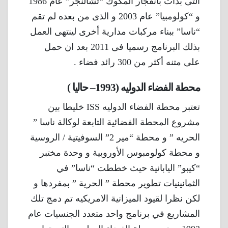
التى بدأت بانفجار المكوك “تشالنجر” عام 1986
و “كولومبيا” عام 2003 و الذى من بعده لم تقم
“ناسا” ببناء مركبات مدارية أخرى لينتهى العمل
بذلك البرنامج رسميا فى 2011 بعد ان حمل
على متنه أكثر من 300 رائد فضاء .
محطة الفضاء الدوليه (1993– حاليا )
تعتبر محطة الفضاء الدوليه ISS خليطا بين
مشروع المحطة الفضائية التابعة لوكالة ناسا ”
الحريه ” و محطة “مير 2” السوفيتية / الروسية
و محطة كولومبوس الأوروبية و وحدة مختبر
“كيبو” اليابانية حيث خططت “ناسا” في
الثمانينيات تطوير محطة ” الحرية ” بمفردها و
لكن نظرا لقيود الميزانية الامريكيه تم دمج تلك
المشاريع في برنامج واحد متعدد الجنسيات عام