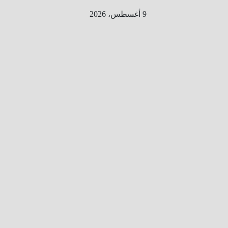
Ski
9 أغسطس، 2026
t
conten
الطري
ق الى
المليو
ن
معلوم
ه
معلومات
من هنا و
هناك