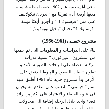
و في أغسطس عام 1962 حققوا رحلة قياسية
مدتها أربعة أيام تقريبًا مع “أندريان نيكولاييف”
على متن “فوستوك 3 ” و أجروا أيضًا مهمة
“فوستوك 4” تحمل “بافيل بوبوفيتش” .
مشروع جيمينى (1961-1966)
بناءً على الدراسات و المعلومات التى تم جمعها
من المشروع ” ميركورى ” لتنمية قدرات
مركبة الفضاء على الرحلات الطويلة الأمد و
تطوير تقنيات الصعود و الهبوط الدقيق على
الأرض بدأ مشروع جديد عام 1961 أطلق عليه
اسم ” جيمينى ” للتغلب على التقدم السوفيتى
فى علوم الفضاء و الاعتماد على اكثر من رائد
فضاء واحد خلال الرحله إضافة الى محاولات
القيام بأنشطة خارج نطاق المركبه حيث