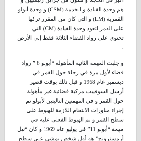
أكبر فى الحجم و تتكون من جزأين رئيسيين و
هم وحدة القيادة و الخدمة (CSM) و وحدة أبولو
القمرية (LM) و التى كان من المقرر تركها
على القمر لتعود وحدة القيادة (CM) التي
تحتوي على رواد الفضاء الثلاثة فقط إلى الأرض
.
و جلبت المهمة الثانية المأهولة “أبولو 8 ” رواد
فضاء لأول مرة في رحلة حول القمر في
ديسمبر عام 1968 و قبل ذلك بوقت قصير
أرسل السوفييت مركبة فضائية غير مأهولة
حول القمر و في المهمتين التاليتين لأبولو تم
إجراء مناورات الالتحام اللازمة للهبوط على
سطح القمر و تم الهبوط الفعلى عليه في
مهمة “أبولو 11” في يوليو عام 1969 و كان “نيل
أرمسترونج” هو أول شخص يمشي على سطح