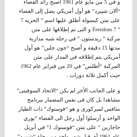
و في 5 من مايو عام 1961 أصبح رائد الفضاء
“آلان شيبرد” هو أول أمريكي يصل إلى الفضاء
على متن كبسولة أطلق عليها اسم ” الحريه 7
” Freedom 7 و التى تم إطلاقها على متن
مركبة ” ريدستون ” في رحلة شبه مدارية
مدتها 15 دقيقة و أصبح “جون جلين” هو أول
أمريكي يتم إطلاقه في المدار على متن
المركبة “أطلس” في 20 من فبراير عام 1962
حيث أكمل ثلاثة دورات .
و على الجانب الأخر لم يكن “الاتحاد السوفيتى”
مشاهدا بل كان فى نفس المضمار ببرنامج
منافس لميركورى و هو “فوستوك” ذات الطيار
الواحد و أرسلوا أول رجل الى الفضاء “يوري
جاجارين ” على متن “فوستوك 1” في أبريل
عام 1961 أى قبل شهر واحد من رحلة “شيبرد”