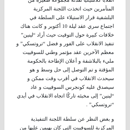
انقلابًا كلاسيكيًا نفذته مجموعة صغيرة من
المتآمرين حيث اتخذت اللجنة المركزية
البلشفية قرار الاستيلاء على السلطة في
اجتماع سري عقد ليلة 10 أكتوبر و كانت هناك
خلافات كبيرة حول التوقيت حيث أراد “لينين”
تنفيذ الانقلاب على الفور و فضل “تروتسكي” و
معظم الآخرين عقد مؤتمر وطني للسوفييت
مليء بالبلاشفة و أعلان الإطاحة بالحكومة
المؤقتة و تم التوصل إلى حل وسط و هو
سيحدث الانقلاب في أقرب وقت ممكن و
سيصدق عليه كونجرس السوفييت و عاد
“لينين” إلى مخبئه تاركًا اتجاه الانقلاب في أيدي
“تروتسكي” .
و بغض النظر عن سلطة اللجنة التنفيذية
المركزية للسوفييت التي كان يهيمن عليها من