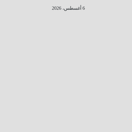
Ski
6 أغسطس، 2026
t
conten
الطري
ق الى
المليو
ن
معلوم
ه
معلومات
من هنا و
هناك