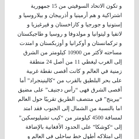
و تكون الاتحاد السوفيتي من 15 جمهورية
اشتراكية و هم أرمينيا و أذربيجان و بيلاروسيا و
إستونيا و جورجيا و كازاخستان و قيرغيزيا و
لاتفيا و ليتوانيا و مولدوفا و روسيا و طاجيكستان
و تركمانستان و أوكرانيا و أوزبكستان و امتدت
مساحته لأكثر من 10900 كيلومتر من الشرق
إلى الغرب ليغطي 11 من أصل 24 منطقة
زمنية في العالم و كانت أقصى نقطة غربية
على بحر البلطيق بالقرب من “كالينينجراد” أما
أقصى الشرق فهى “رأس دجنيف” على مضيق
“بيرينج” في منتصف الطريق تقريبًا حول العالم
اما بالنسبة من الشمال إلى الجنوب فقد امتد
لمسافة 4500 كيلومتر من “كيب تشيليوسكين”
إلى “كوشكا” على الحدود الأفغانية بالإضافة
إلى امتلاكه أطول خط ساحلي في العالم و