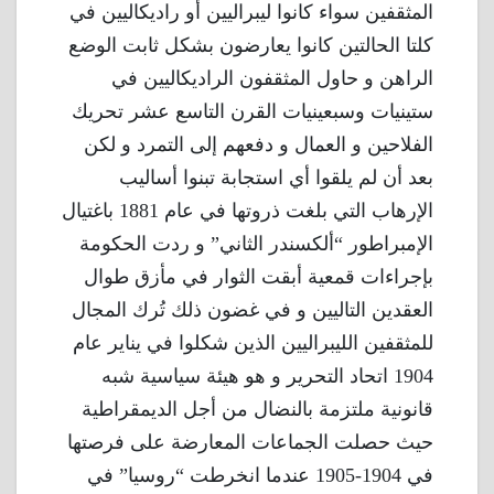
المثقفين سواء كانوا ليبراليين أو راديكاليين في
كلتا الحالتين كانوا يعارضون بشكل ثابت الوضع
الراهن و حاول المثقفون الراديكاليين في
ستينيات وسبعينيات القرن التاسع عشر تحريك
الفلاحين و العمال و دفعهم إلى التمرد و لكن
بعد أن لم يلقوا أي استجابة تبنوا أساليب
الإرهاب التي بلغت ذروتها في عام 1881 باغتيال
الإمبراطور “ألكسندر الثاني” و ردت الحكومة
بإجراءات قمعية أبقت الثوار في مأزق طوال
العقدين التاليين و في غضون ذلك تُرك المجال
للمثقفين الليبراليين الذين شكلوا في يناير عام
1904 اتحاد التحرير و هو هيئة سياسية شبه
قانونية ملتزمة بالنضال من أجل الديمقراطية
حيث حصلت الجماعات المعارضة على فرصتها
في 1904-1905 عندما انخرطت “روسيا” في