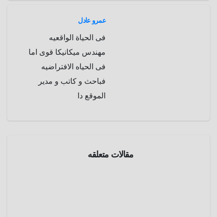
p
a
e
r
عمرو عادل
a
r
فى الحياة الواقعيه
m
d
مهندس ميكانيكا قوى اما
فى الحياه الافتراضيه
فباحث و كاتب و مدير
الموقع دا
مقالات متعلقه
موسوعة
عالم
الحيوان
أكل
النمل
الحرشف
أبريل 2,
ي