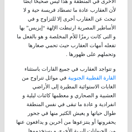
الأخرى في المنطقة و هذا ليس صحيحًا أيضًا
لأن العقارب عادة ما تصطاد فريسة حية و لا
تبحث عن العقارب أخرى إلا للتزاوج و في
الأساطير المصرية ارتبطت الإلهة “إيزيس” بها
و التى كانت رمزًا للأم المخلصة و هو بالفعل ما
تفعله أمهات العقارب حيث تحمي صغارها
وتحملهم على ظهورها .
و تتواجد العقارب في جميع القارات باستثناء
القارة القطبية الجنوبية
في موائل تتراوح من
الغابات الاستوائية المطيرة إلى الأراضي
العشبية و الصحاري و معظمها كائنات ليلية و
انفرادية و عادة ما تبقى في نفس المنطقة
طوال حياتها و يعيش الكثير منها في جحور
يحفرونها أو ينتزعوها من أخرين و يدافعون عنها
من الحيوانات البرية الأخرى و يستخدموها