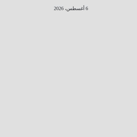
Ski
6 أغسطس، 2026
t
conten
الطري
ق الى
المليو
ن
معلوم
ه
معلومات
من هنا و
هناك