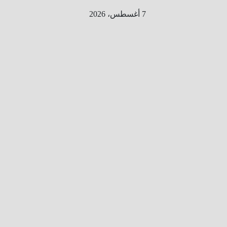
Ski
7 أغسطس، 2026
t
conten
الطري
ق الى
المليو
ن
معلوم
ه
معلومات
من هنا و
هناك