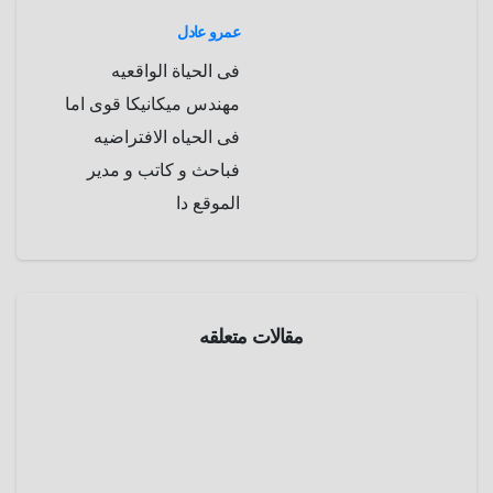
p
a
e
r
عمرو عادل
a
r
فى الحياة الواقعيه
m
d
مهندس ميكانيكا قوى اما
فى الحياه الافتراضيه
فباحث و كاتب و مدير
الموقع دا
مقالات متعلقه
موسوعة
الفضاء
الإنفجارا
ت
الراديوية
أبريل 7,
السريعة